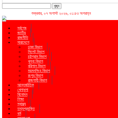
খুজুন
শুক্রবার, ০৭ অগাস্ট ২০২৬, ০১:৫৩ অপরাহ্ন
Toggle navigation
সর্বশেষ
জাতীয়
রাজনীতি
সারাদেশে
ঢাকা বিভাগ
সিলেট বিভাগ
চট্টগ্রাম বিভাগ
খুলনা বিভাগ
বরিশাল বিভাগ
ময়মনসিংহ বিভাগ
রংপুর বিভাগ
রাজশাহী বিভাগ
আন্তর্জাতিক
খেলাধুলা
বিনোদন
শিক্ষা
স্বাস্থ্য
তথ্যপ্রযুক্তি
ধর্ম