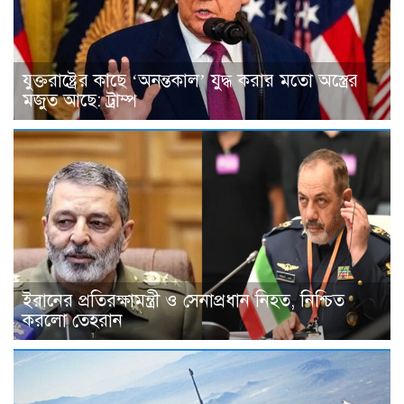
যুক্তরাষ্ট্রের কাছে ‘অনন্তকাল’ যুদ্ধ করার মতো অস্ত্রের
মজুত আছে: ট্রাম্প
ইরানের প্রতিরক্ষামন্ত্রী ও সেনাপ্রধান নিহত, নিশ্চিত
করলো তেহরান