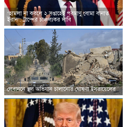
‘হামলা না করলে ২ সপ্তাহেই পরমাণু বোমা বানাত
ইরান’: ট্রাম্পের চাঞ্চল্যকর দাবি
লেবাননে স্থল অভিযান চালানোর ঘোষণা ইসরায়েলের