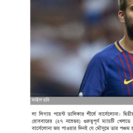
ফাইল ছবি
লা লিগায় পয়েন্ট তালিকার শীর্ষে বার্সেলোনা। দ্বিতীয় 
রোববারের (২৭ নভেম্বর) গুরুত্বপূর্ণ ম্যাচটি খে
বার্সেলোনা জয় পাওয়ার দিনই যে মৌসুমে তার পঞ্চম হ