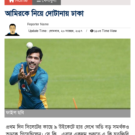
Home
খেলাধুলা
আমিরকে নিয়ে দোটানায় ঢাকা
Reporter Name
Update Time : সোমবার, ২০ নভেম্বর, ২০১৭
১১০৩ Time View
ফাইল ছবি
প্রথম দিন সিলেটের কাছে ৯ উইকেটে হার দেখে অতি বড় সমর্থকও
ভড়কে গিয়েছিলেন। সে কি , এবার একদম শুরুতে এ কি হতচ্ছিরি