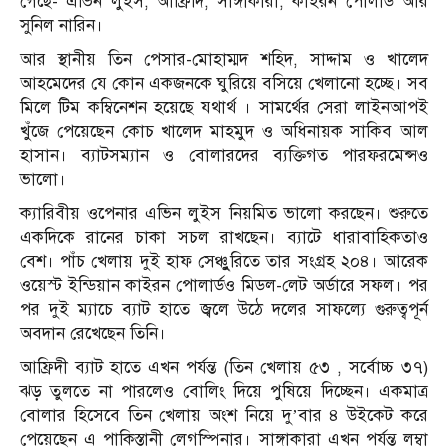
গেছে- এভিন লুইস, আফ্রিদি, সাঙ্গাকারা, কাইরন পোলার্ড আর
সুনিল নারিন।
আর স্থানীয় তিন পেসার-মোহাম্মদ শহিদ, সাদ্দাম ও খালেদ
আহমেদের যে কোন একজনকে ঘুরিয়ে বসিয়ে খেলানো হচ্ছে। সব
মিলে টিম কম্বিনেশন হয়েছে যথার্থ । সামর্থের সেরা লাইনআপই
খুঁজে পেয়েছেন কোচ খালেদ মাহমুদ ও অধিনায়ক সাকিব আল
হাসান। ব্যাটসম্যান ও বোলারদের ব্যক্তিগত পারফরমেন্সও
ভালো।
ক্যারিবীয় ওপেনার এভিন লুইস নিয়মিত ভালো করছেন। শুরুতে
একদিকে রানের চাকা সচল রাখছেন। ব্যাটে ধারাবাহিকতাও
বেশ। পাঁচ খেলায় দুই হাফ সেঞ্চুুরিতে তার সংগ্রহ ২০৪। আরেক
ওয়েস্ট ইন্ডিয়ান কাইরন পোলার্ডও মিডল-লেট অর্ডারে সফল। পর
পর দুই ম্যাচে ব্যাট হাতে জ্বলে উঠে দলের সাফল্যে গুরুত্বপূর্ন
অবদান রেখেছেন তিনি।
আফ্রিদী ব্যাট হাতে এখন পর্যন্ত (তিন খেলায় ৫৩ , সর্বোচ্চ ৩৭)
ঝড় তুলতে না পারলেও বোলিং দিয়ে পুষিয়ে দিচ্ছেন। একমাত্র
বোলার হিসেবে তিন খেলায় অংশ নিয়ে দু’বার ৪ উইকেট করে
পেয়েছেন এ পাকিস্তানী লেগস্পিনার। সাঙ্গাকারা এখন পর্যন্ত লম্বা