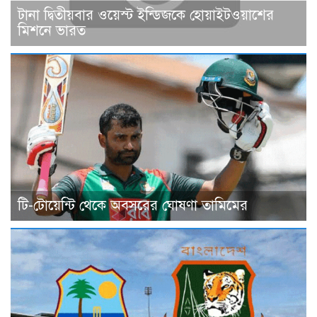
টানা দ্বিতীয়বার ওয়েস্ট ইন্ডিজকে হোয়াইটওয়াশের
মিশনে ভারত
টি-টোয়েন্টি থেকে অবসরের ঘোষণা তামিমের