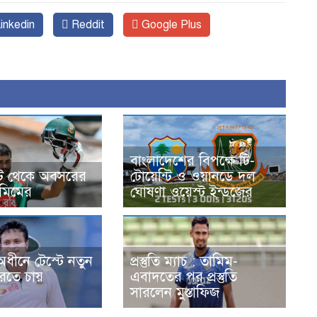
inkedin
Reddit
Google Plus
বাংলাদেশের বিপক্ষে টি-
্টি থেকে অবসরের
টোয়েন্টি ও ওয়ানডে দল
মিমের
ঘোষণা ওয়েস্ট ইন্ডজের
ধীনে টেস্টে নতুন
প্রস্তুতি ম্যাচ : তামিম-
করতে চায়
এবাদতের পর প্রস্তুতি
সারলেন মুস্তাফিজ