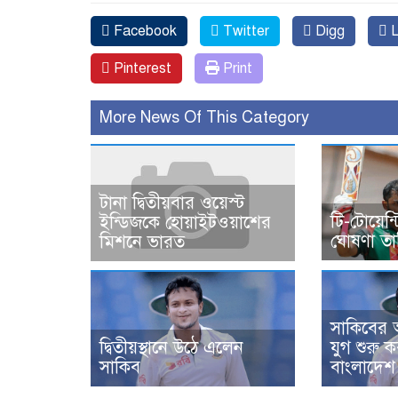
Facebook
Twitter
Digg
L
Pinterest
Print
More News Of This Category
টানা দ্বিতীয়বার ওয়েস্ট
টি-টোয়েন
ইন্ডিজকে হোয়াইটওয়াশের
ঘোষণা তা
মিশনে ভারত
সাকিবের অ
দ্বিতীয়স্থানে উঠে এলেন
যুগ শুরু 
সাকিব
বাংলাদেশ