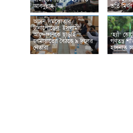
আবদুল্লাহ
ভর্তি মির্জ
আসন সমঝোতার
টানাপোড়েন: ইসলামী
আন্দোলনকে ছাড়াই
‘হ্যাঁ’ ভো
জামায়াতের বৈঠকে ৯ দলের
গণতন্ত্র শ
নেতারা
হাসনাত আব