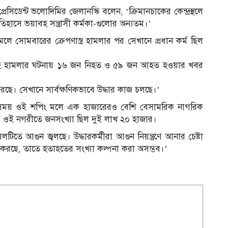
রেসিডেন্ট ভলোদিমির জেলানস্কি বলেন, ‘ক্রিমানচাকের কেন্দ্রস্থলে
সে ভয়াবহ সন্ত্রাসী কর্মকা-গুলোর অন্যতম।’
 মলে সোমবারের ক্রেপণাস্ত্র হামলার পর সেখানে প্রধান কর্ম ছিল
ভয়াবহ হামলার ঘটনায় ১৬ জন নিহত ও ৫৯ জন আহত হওয়ার খবর
 করছে। সেখানে সার্বক্ষণিকভাবে উদ্ধার কাজ চলছে।’
লার সময় ওই শপিং মলে এক হাজারেরও বেশি বেসামরিক নাগরিক
ে ওই নগরীতে জনসংখ্যা ছিল দুই লাখ ২০ হাজার।
টিতে আগুন জ্বলছে। উদ্ধারকর্মীরা আগুন নিয়ন্ত্রণে আনার চেষ্টা
 করছে, তাতে হতাহতের সংখ্যা কল্পনা করা অসম্ভব।’