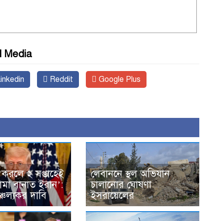
l Media
inkedin
Reddit
Google Plus
 করলে ২ সপ্তাহেই
লেবাননে স্থল অভিযান
োমা বানাত ইরান’:
চালানোর ঘোষণা
াঞ্চল্যকর দাবি
ইসরায়েলের