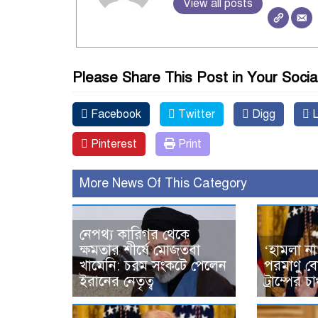
View all posts
Please Share This Post in Your Socia
Facebook
Twitter
Digg
L
Pinterest
Print
More News Of This Category
নেপথ্য কারিগর থেকে
ক্ষমতার শীর্ষে মোজতবা
‘হামলা না
খামেনি: চরম সংকটে পেলেন
পরমাণু ব
ইরানের নেতৃত্ব
ট্রাম্পের চ