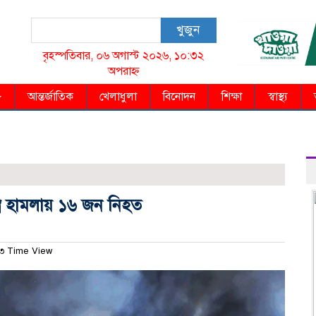
খুজুন
বৃহস্পতিবার, ০৬ অগাস্ট ২০২৬, ১০:৩২
অপরাহ্ন
আন্তর্জাতিক
খেলাধুলা
বিনোদন
শিক্ষা
স্বাস্থ্য
্ত্র হামলায় ১৬ জন নিহত
৩ Time View