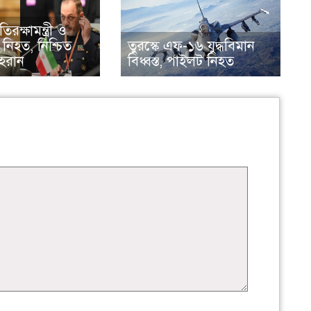
িরক্ষামন্ত্রী ও
 নিহত, নিশ্চিত
তুরস্কে এফ-১৬ যুদ্ধবিমান
হরান
বিধ্বস্ত, পাইলট নিহত