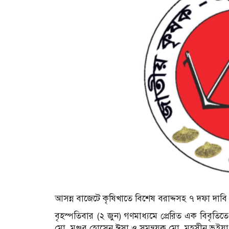
আসন্ন বাজেটে কৃষিখাতে বিশেষ বরাদ্দসহ ৭ দফা দাবি
বৃহস্পতিবার (২ জুন) গণমাধ্যমে প্রেরিত এক বিবৃতি
মো. মঞ্জুর হোসেন ঈসা ও সমন্বয়ক মো. মহসীন ভুইয়া