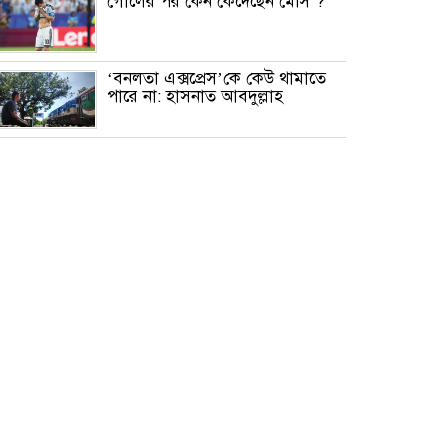
গোলের পর কেন কেঁদেছেন মেসি ?
‘বনলতা এক্সপ্রেস’কে কেউ থামাতে
পারে না: হাসনাত আবদুল্লাহ
মাত্র ২৯ কার্যদিবসে ৯ বছরের
শিশুকে ধর্ষণ মামলার রায়, যুবকের
মৃত্যুদণ্ড