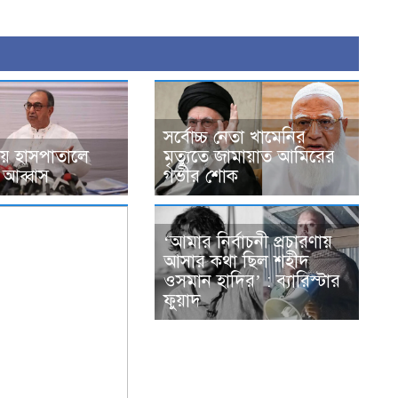
সর্বোচ্চ নেতা খামেনির
িয়ে হাসপাতালে
মৃত্যুতে জামায়াত আমিরের
া আব্বাস
গভীর শোক
‘আমার নির্বাচনী প্রচারণায়
আসার কথা ছিল শহীদ
ওসমান হাদির’ : ব্যারিস্টার
ফুয়াদ