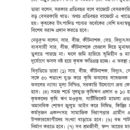
তারা বলেন, সরকার প্রতিবছর বলে বাজেটে বেসরকারি
বড় বেসরকারি খাত। অথচ প্রতিবছর বাজেটে এ খাতে 
হয়। কৃষকের উৎপাদিত পণ্যের অর্ধেকের বেশি মধ্যস্ব
বিশেষ বরাদ্দ প্রদান করতে হবে।
নেতৃবৃন্দ বলেন, সার, বীজ, কীটনাশক, সেচ, বিদ্যুৎ
ব্যবসায়ী সার, বীজ, কীটনাশকে ভেজাল দিয়ে মু
তুলতে পারছে না। ফলে জমি হারিয়ে ভূমিহীন ও মাঝ
দুর্যোগে ফসল নষ্ট হয়ে কৃষক ক্ষতিগ্রস্ত হচ্ছে। এ অবস
বিবৃতিতে তারা (১) সার, বীজ, কীটনাশক, বিদ্যুৎ
সঙ্গে ৫০ শতাংশ যুক্ত করে কৃষি ফসলের লাভজনক দ
ফসলের ন্যায্য মূল্য নিশ্চিত, সরকারি উদ্যোগে ক্রয় ক
হবে। (৪) সহজ শর্তে সুদমুক্ত কৃষিঋণ প্রদান ও ১০
কৃষকদের কৃষি ঋণ মওকুফ, সার্টিফিকেট মামলা প্র
অমানবিক শোষণ জুলুম আইন করে নিষিদ্ধ, কিস্তির হ
কর্মসৃজন প্রকল্পসহ সামাজিক নিরাপত্তার গ্রামীণ প
উপকারভোগীদের সংখ্যা বাড়াতে হবে। (৬) বন্ধ পাট
নির্মাণ করতে হবে। (৭) সব শ্রমজীবী, স্বল্প আয়ের 