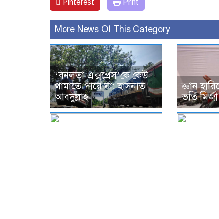
Pinterest
Print
More News Of This Category
‘বনলতা এক্সপ্রেস’কে কেউ
থামাতে পারে না: হাসনাত
জ্ঞান হার
আবদুল্লাহ
ভর্তি মির্জ