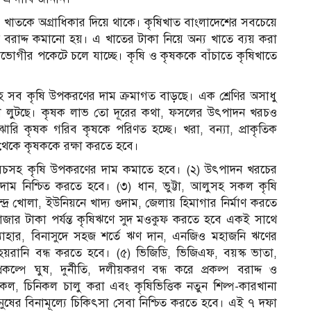
 খাতকে অগ্রাধিকার দিয়ে থাকে। কৃষিখাত বাংলাদেশের সবচেয়ে
বরাদ্দ কমানো হয়। এ খাতের টাকা নিয়ে অন্য খাতে ব্যয় করা
ত্বভোগীর পকেটে চলে যাচ্ছে। কৃষি ও কৃষককে বাঁচাতে কৃষিখাতে
সহ সব কৃষি উপকরণের দাম ক্রমাগত বাড়ছে। এক শ্রেণির অসাধু
নাফা লুটছে। কৃষক লাভ তো দূরের কথা, ফসলের উৎপাদন খরচও
ারি কৃষক গরিব কৃষকে পরিণত হচ্ছে। খরা, বন্যা, প্রাকৃতিক
্থা থেকে কৃষককে রক্ষা করতে হবে।
, সেচসহ কৃষি উপকরণের দাম কমাতে হবে। (২) উৎপাদন খরচের
াম নিশ্চিত করতে হবে। (৩) ধান, ভুট্টা, আলুসহ সকল কৃষি
েন্দ্র খোলা, ইউনিয়নে খাদ্য গুদাম, জেলায় হিমাগার নির্মাণ করতে
 হাজার টাকা পর্যন্ত কৃষিঋণে সুদ মওকুফ করতে হবে একই সাথে
ত্যাহার, বিনাসুদে সহজ শর্তে ঋণ দান, এনজিও মহাজনি ঋণের
য়রানি বন্ধ করতে হবে। (৫) ভিজিডি, ভিজিএফ, বয়স্ক ভাতা,
্রকল্পে ঘুষ, দুর্নীতি, দলীয়করণ বন্ধ করে প্রকল্প বরাদ্দ ও
কল, চিনিকল চালু করা এবং কৃষিভিত্তিক নতুন শিল্প-কারখানা
মানুষের বিনামূল্যে চিকিৎসা সেবা নিশ্চিত করতে হবে। এই ৭ দফা