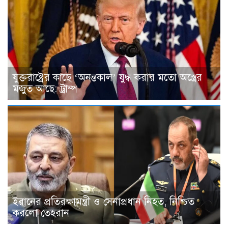
যুক্তরাষ্ট্রের কাছে ‘অনন্তকাল’ যুদ্ধ করার মতো অস্ত্রের
মজুত আছে: ট্রাম্প
ইরানের প্রতিরক্ষামন্ত্রী ও সেনাপ্রধান নিহত, নিশ্চিত
করলো তেহরান