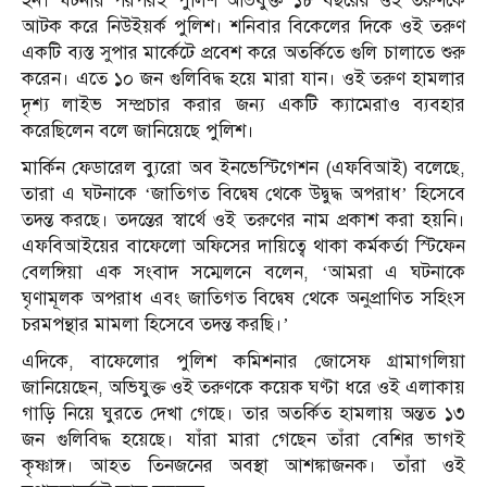
হন। ঘটনার পরপরই পুলিশ অভিযুক্ত ১৮ বছরের ওই তরুণকে
আটক করে নিউইয়র্ক পুলিশ। শনিবার বিকেলের দিকে ওই তরুণ
একটি ব্যস্ত সুপার মার্কেটে প্রবেশ করে অতর্কিতে গুলি চালাতে শুরু
করেন। এতে ১০ জন গুলিবিদ্ধ হয়ে মারা যান। ওই তরুণ হামলার
দৃশ্য লাইভ সম্প্রচার করার জন্য একটি ক্যামেরাও ব্যবহার
করেছিলেন বলে জানিয়েছে পুলিশ।
মার্কিন ফেডারেল ব্যুরো অব ইনভেস্টিগেশন (এফবিআই) বলেছে,
তারা এ ঘটনাকে ‘জাতিগত বিদ্বেষ থেকে উদ্বুদ্ধ অপরাধ’ হিসেবে
তদন্ত করছে। তদন্তের স্বার্থে ওই তরুণের নাম প্রকাশ করা হয়নি।
এফবিআইয়ের বাফেলো অফিসের দায়িত্বে থাকা কর্মকর্তা স্টিফেন
বেলঙ্গিয়া এক সংবাদ সম্মেলনে বলেন, ‘আমরা এ ঘটনাকে
ঘৃণামূলক অপরাধ এবং জাতিগত বিদ্বেষ থেকে অনুপ্রাণিত সহিংস
চরমপন্থার মামলা হিসেবে তদন্ত করছি।’
এদিকে, বাফেলোর পুলিশ কমিশনার জোসেফ গ্রামাগলিয়া
জানিয়েছেন, অভিযুক্ত ওই তরুণকে কয়েক ঘণ্টা ধরে ওই এলাকায়
গাড়ি নিয়ে ঘুরতে দেখা গেছে। তার অতর্কিত হামলায় অন্তত ১৩
জন গুলিবিদ্ধ হয়েছে। যাঁরা মারা গেছেন তাঁরা বেশির ভাগই
কৃষ্ণাঙ্গ। আহত তিনজনের অবস্থা আশঙ্কাজনক। তাঁরা ওই