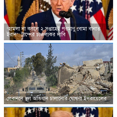
‘হামলা না করলে ২ সপ্তাহেই পরমাণু বোমা বানাত
ইরান’: ট্রাম্পের চাঞ্চল্যকর দাবি
লেবাননে স্থল অভিযান চালানোর ঘোষণা ইসরায়েলের