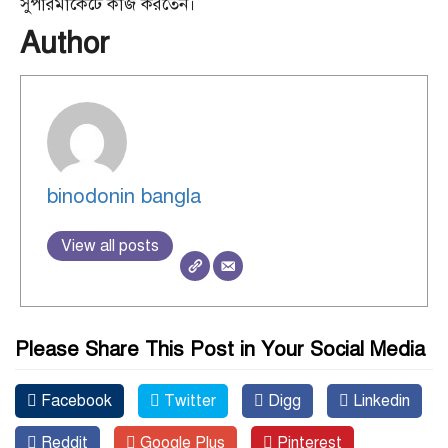
সুপারমার্কেটে কাজ করতেন।
Author
binodonin bangla
View all posts
Please Share This Post in Your Social Media
Facebook
Twitter
Digg
Linkedin
Reddit
Google Plus
Pinterest