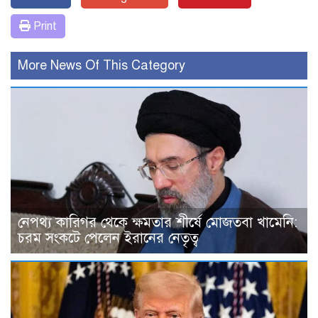
Print
More News Of This Category
নেপথ্য কারিগর থেকে ক্ষমতার শীর্ষে মোজতবা খামেনি:
চরম সংকটে পেলেন ইরানের নেতৃত্ব