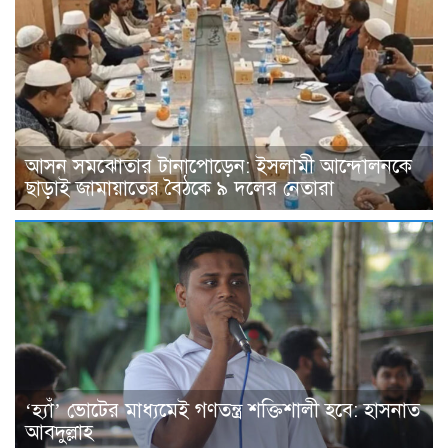
আসন সমঝোতার টানাপোড়েন: ইসলামী আন্দোলনকে
ছাড়াই জামায়াতের বৈঠকে ৯ দলের নেতারা
‘হ্যাঁ’ ভোটের মাধ্যমেই গণতন্ত্র শক্তিশালী হবে: হাসনাত
আবদুল্লাহ