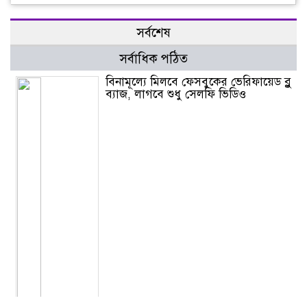
সর্বশেষ
সর্বাধিক পঠিত
বিনামূল্যে মিলবে ফেসবুকের ভেরিফায়েড ব্লু
ব্যাজ, লাগবে শুধু সেলফি ভিডিও