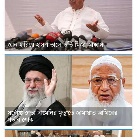
জ্ঞান হারিয়ে হাসপাতালে ভর্তি মির্জা আব্বাস
সর্বোচ্চ নেতা খামেনির মৃত্যুতে জামায়াত আমিরের
গভীর শোক