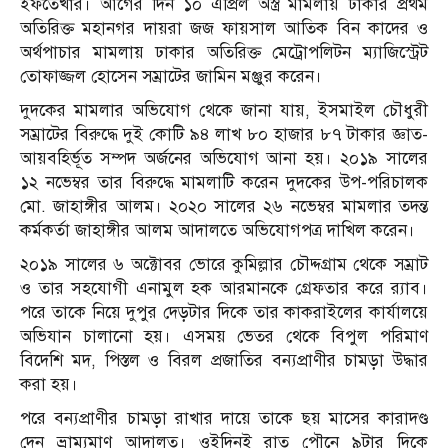
ইফতেখার। আগের দিন ১০ এপ্রিল অস্ত্র মামলায় ঢাকার প্রথম
অতিরিক্ত মহানগর দায়রা জজ ফায়সাল আতিক বিন কাদের ও
অর্থপাচার মামলায় ঢাকার অতিরিক্ত মেট্রোপলিটন ম্যাজিস্ট্রেট
তোফাজ্জল হোসেন সম্রাটের জামিন মঞ্জুর করেন।
দুদকের মামলার অভিযোগ থেকে জানা যায়, ইসমাইল চৌধুরী
সম্রাটের বিরুদ্ধে দুই কোটি ৯৪ লাখ ৮০ হাজার ৮৭ টাকার জ্ঞাত-
আয়বহির্ভূত সম্পদ অর্জনের অভিযোগ আনা হয়। ২০১৯ সালের
১২ নভেম্বর তার বিরুদ্ধে মামলাটি করেন দুদকের উপ-পরিচালক
মো. জাহাঙ্গীর আলম। ২০২০ সালের ২৬ নভেম্বর মামলার তদন্ত
কর্মকর্তা জাহাঙ্গীর আলম আদালতে অভিযোগপত্র দাখিল করেন।
২০১৯ সালের ৬ অক্টোবর ভোরে কুমিল্লার চৌদ্দগ্রাম থেকে সম্রাট
ও তার সহযোগী এনামুল হক আরমানকে গ্রেফতার করে র‌্যাব।
পরে তাকে নিয়ে দুপুর দেড়টার দিকে তার কাকরাইলের কার্যালয়ে
অভিযান চালানো হয়। এসময় ভেতর থেকে বিপুল পরিমাণ
বিদেশি মদ, পিস্তল ও বিরল প্রজাতির বন্যপ্রাণীর চামড়া উদ্ধার
করা হয়।
পরে বন্যপ্রাণীর চামড়া রাখার দায়ে তাকে ছয় মাসের কারাদণ্ড
দেন ভ্রাম্যমাণ আদালত। ওইদিনই রাত পৌনে ৯টার দিকে