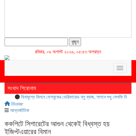
খুজুন
রবিবার, ০৯ অগাস্ট ২০২৬, ০৫:৫৩ অপরাহ্ন
Toggle n
সংবাদ শিরোনাম
বিনামূল্যে মিলবে ফেসবুকের ভেরিফায়েড ব্লু ব্যাজ, লাগবে শুধু সেলফি ভিডিও
সুবর
Home
আন্তর্জাতিক
ককপিটে সিগারেটের আগুন থেকেই বিধ্বস্ত হয়
ইজিপ্টএয়ারের বিমান