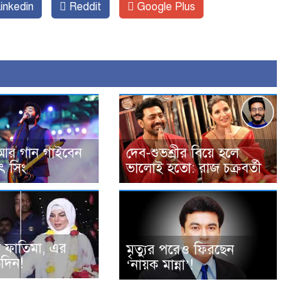
inkedin
Reddit
Google Plus
আর গান গাইবেন
দেব-শুভশ্রীর বিয়ে হলে
ৎ সিং
ভালোই হতো: রাজ চক্রবর্তী
ে ফাতিমা, এর
মৃত্যুর পরেও ফিরছেন
তদিন!
‘নায়ক মান্না’!