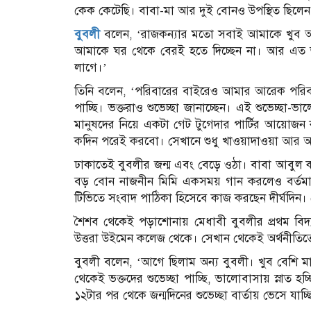
কেক কেটেছি। বাবা-মা আর দুই বোনও উপস্থিত ছিলেন
বুবলী
বলেন, ‘রাজকন্যার মতো সবাই আমাকে খুব আদ
আমাকে ঘর থেকে বেরই হতে দিচ্ছেন না। আর এত 
লাগে।’
তিনি বলেন, ‘পরিবারের বাইরেও আমার আরেক পরিবার 
পাচ্ছি। ভক্তরাও শুভেচ্ছা জানাচ্ছেন। এই শুভেচ্ছা
মানুষদের নিয়ে একটা গেট টুগেদার পার্টির আয়োজন
কদিন পরেই করবো। সেখানে শুধু খাওয়াদাওয়া আর আ
ঢাকাতেই বুবলীর জন্ম এবং বেড়ে ওঠা। বাবা আবুল কা
বড় বোন নাজনীন মিমি একসময় গান করলেও বর্তমানে 
টিভিতে সংবাদ পাঠিকা হিসেবে কাজ করছেন দীর্ঘদিন।
শৈশব থেকেই পড়াশোনায় মেধাবী বুবলীর প্রথম বিদ্
উত্তরা উইমেন কলেজ থেকে। সেখান থেকেই অর্থনীতিতে
বুবলী বলেন, ‘আগে ছিলাম অন্য বুবলী। খুব বেশি মান
থেকেই ভক্তদের শুভেচ্ছা পাচ্ছি, ভালোবাসায় স্নাত 
১২টার পর থেকে জন্মদিনের শুভেচ্ছা বার্তায় ভেসে যাচ