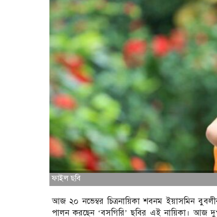
ফাইল ছবি
আজ ২০ নভেম্বর চিত্রনায়িকা শবনম ইয়াসমিন বুবলী
পালন করছেন ‌‘বসগিরি’ ছবির এই নায়িকা। আজ দু