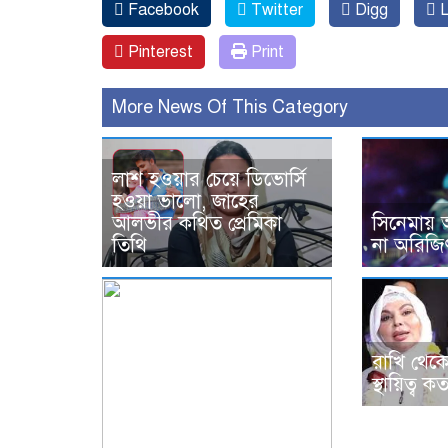
Facebook
Twitter
Digg
L
Pinterest
Print
More News Of This Category
লাশ হওয়ার চেয়ে ডিভোর্সি
হওয়া ভালো, জাহের
আলভীর কথিত প্রেমিকা
সিনেমায় 
তিথি
না অরিজি
রাখি থেক
স্থায়িত্ব ক