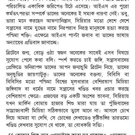
পরিচালিত একাধিক জরিপেও উঠে এসেছে। আইএস এর পুরো
কর্মতৎপরতা সম্পর্কে তাদের অনেকের ই সম্যক ধারণা নেই। তবু,
তারা মনে করছেন আফগানিস্তান, সিরিয়ার মতো দেশে দেশে
সন্ত্রাসের নামে যুদ্ধের নামে নিরপরাধ নিরস্ত্র মানুষকে হত্যা করছে
পশ্চিমা শক্তি। এক্ষেত্রে আইএস পাল্টা জবাব বা তাদের ভাষায়
অন্যায়ের প্রতিবাদ জানাচ্ছে।
ব্রিটেনে জন্ম, বেড়ে ওঠা স্বজন অনেকের সাথেই এসব বিষয়ে
সুযোগ পেলে কথা বলি। স্পর্শ করতে চাই জঙ্গি, সন্ত্রাসবাদের
প্রেক্ষিতে অনিরাপদ তাদের আপন জন্মভুমি ব্রিটেন নিয়ে, তাদের
অনূভুতির জায়গাটুকু। তাদের অনেকের বক্তব্য, বিবিসি বা
বিবিসির মতো পশ্চিমা বিশ্বের মূলধারার বেশিরভাগ মিডিয়া
জঙ্গিবাদ বা ধর্মের নামে সন্ত্রাসের খণ্ডিত খবর প্রচার করছে
বেশিরভাগ ক্ষেত্রে। প্রজন্মের বড় একটি অংশের ভাবনা, সিরিয়ায়
যখন মার্কিন বোমায় হাজার শিশু মারা যায় তা পুঁজিবাদের
সাম্রাজ্যবাদী মিডিয়া সঠিকভাবে তুলে আনে না। আসলে চোখ
দিয়ে আমরা যা দেখি, সে চোখের দেখাতেও দৃষ্টিভঙ্গির তারতম্যে
খণ্ডিত দেখবার সুযোগ যে থাকে, তা বোধকরি সত্যি।