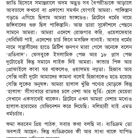
জাতি হিসেবে সমান্তরালে অসম অদ্ভুত সব বৈপরীত্যকে আড়ালে
আবডালে কখনো বা প্রকাশ্যে সমর্থন যোগাই আমরা। পাকিস্তান
গড়তে এগিয়ে ছিলাম আমরা ভাঙ্গতেও। ব্রিটেনে ধর্মের নামে
জঙ্গিবাদের শুরু ছিল পাকিস্তানি। আজ তারা সুকৌশলে পেছনে
সামনে আমরা। আমরা এদেশে রোজগার করি, ওয়েলফেয়ার
বেনিফিট পাই, এদেশের চার্চ কিনে মসজিদ বানাই। আবার ধর্মের
নামে সন্ত্রাসীদের হাতে ব্রিটিশ জনগণ মারা গেলে অনেকে বলেন
‘প্রতিবাদ’। ফেসবুকে ইসলামিক পেজ আর ১৮ প্লাস পেজ
দুটোতেই কিন্তু সমানে লাইক দিই আমরা। কাভার পিক আর
প্রোফাইলে কাবা ঘর থাকলেও, ওয়ালময় নগ্নতা। হিজাব আর
সেক্সি নারী দুটো আমাদের কামনা বলেই হিজাবকেও হতে হয়েছে
সেক্সি লুকের অনুষঙ্গ। আমরা হালাল খুঁজি পণ্যের মোড়কে কিন্তু
‘হালাল’ সীসাবারে রাতভর চলে নেশা আর ফুর্তি। ছেলে মেয়েরা
সেখানে একসাথেই থাকেন। ব্রিটেনে এখন আমরা নেশার মধ্যেও
হালাল-হারামের ডেফিনেশন করে দিয়েছি। বলিহারী যাই এমত
ধর্মচর্চার।
ক্ষমা করবেন প্রিয় পাঠক, সবার কথা বলছি না। ব্যতিক্রম তো
অবশ্যই আছেন। কিন্তু ব্যতিক্রমের কী আর সাধ্য থাকে যাপিত