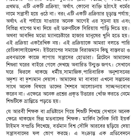
প্রথমত, এটি একটি প্রক্রিয়া; অর্থাৎ কোনো ব্যক্তি হঠাৎই ধর্মের
নামে সন্ত্রাসী হয়ে ওঠে না। বরং এটি একটি প্রক্রিয়ার চূড়ান্ত পর্যায়;
অর্থাৎ এই পর্যায়ে যাওয়ার অনেক আগেই এর সূচনা হয় এবং
বিভিন্ন ধাপের মধ্য দিয়ে ওই তরুণটিকে সিরিয়ায় পাড়ি দিতে হয়।
অথবা আবদির মতো ম্যানচেষ্টারে হাজার মানুষের খুনি হতে হয়।
এই প্রক্রিয়া একরৈখিক নয়। এই প্রক্রিয়াকে আমরা বলতে পারি
রেডিকালাইজেশন। ইউরোপের সমাজে বিরাজমান কিছু বাস্তবতা ও
প্রবণতাকে কাজে লাগায় সন্ত্রাসের হোতারা। ব্রিটেনে আমাদের
শিশুরা ঘরের বাইরে গেলে দেখছে অবারিত উন্মুক্ত জগৎ। সেখানে
ঘরে ফিরলে থাকছে ধর্মীয়,সামাজিক,পারিবারিক অনুশাসনের
অদৃশ্য বা দৃশ্যমান দেয়াল। আমাদের মা বাবারা এখনো সন্তানের
সাথে অনেক বিষয়ে তাদের শৈশবে আলোচনায় সাচ্ছন্দ্যবোধ
করেন না। এক্ষেত্রে অনেক প্রশ্নের প্রকৃত উত্তরের খোঁজ করতে নেমে
শিশুটিকে ভ্রান্তিতে পড়তে হয়।
যে আরবী শিক্ষক বা প্রতিষ্টানে গিয়ে শিশুটি শিখছে সেখানে অনেক
ক্ষেত্রে থাকছেন ভিন্ন মতবাদের শিক্ষক। মার্কিন দৈনিক নিউ ইয়র্ক
টাইমস সম্প্রতি লিখেছে, বর্তমান বিশ্ব সৌদি আরবের ছড়িয়ে দেয়া
সন্ত্রাসবাদের ফল ভোগ করছে। এ সংক্রান্ত এক প্রতিবেদনে