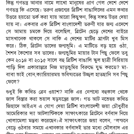
কিন্তু গণতন্ত্র আনার নামে লাখো মানুষের প্রাণ গেল দেশে দেশে
গণতন্ত্র কি এসেছে। তরুণ প্রজন্মের ব্রিটিশ বাঙালিদের এমন কথার
উত্তরে হয়তো তর্ক করা যায় আরো কিছুক্ষণ, কিন্তু সঙ্গত উত্তর দেয়া
যায় না। একবার এক ব্রিটিশ বাংলাদেশী তরুণী যার জন্ম এদেশে
সে আমায় চমকে দিয়ে বলেছিল, ব্রিটেন ছেড়ে দেশের বাইরে
মাসখানেক থাকলে সে নাকি এ দেশের মাটির ঘ্রাণটা খুব মিস
করে। ঠিক, ব্রিটেন তাদের জন্মভূমি। এ মাটিতে বড় হয়ে ওঠা,
শৈশব কৈশোর সব তাদের। জন্মভুমির মায়ার টান পিছু ফেলে তবু
কেন ২০১৪ বা ২০১৫ সালে বহু ব্রিটিশ বাঙালি স্কুল ছাত্রী সিরিয়ায়
পাড়ি দিল প্রকারান্তরে নিজ মাতৃভুমির বিরুদ্ধে যুদ্ধ করতে? মা-
বাবা ভাই বোন,ক্যারিয়ারময় ভবিষ্যতের উজ্জ্বল হাতছানি সব পিছু
ফেলে?
শুধুই কি কথিত ব্রেন ওয়াশ? নাকি এর নেপথ্যে বহুকাল থেকে
জাল বিস্তার করা ভয়াল ষড়যন্ত্রের জাল। গত আট নভেম্বর কথিত
জিহাদে আইএস এ যোগ দেয়া ব্রিটিশ বাংলাদেশী জয়া চৌধুরীর
আমেরিকার দ্যা আটলান্টিককে সাক্ষাৎকারে ব্রিটেনে বর্ণবাদ নিয়ে
খোলামেলা মন্তব্য করেছেন।ঐ সাক্ষাৎকারে জয়া বলেন, “লন্ডনে
বেড়ে ওঠবার সময়ে এখানকার বর্ণবাদই তার মধ্যে মৌলবাদ এর