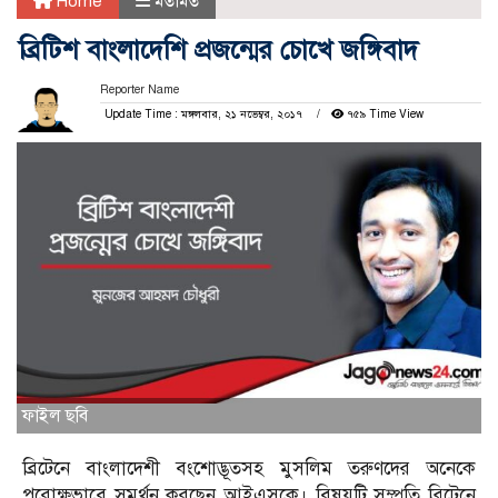
Home
মতামত
ব্রিটিশ বাংলাদেশি প্রজন্মের চোখে জঙ্গিবাদ
Reporter Name
Update Time : মঙ্গলবার, ২১ নভেম্বর, ২০১৭
৭৫৯ Time View
ফাইল ছবি
ব্রিটেনে বাংলাদেশী বংশোদ্ভূতসহ মুসলিম তরুণদের অনেকে
পরোক্ষভাবে সমর্থন করছেন আইএসকে। বিষয়টি সম্প্রতি ব্রিটেনে