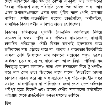
দেশে জঙ্গিবাদের প্রতি ক্ষমতার নেপথ্য আনুকূল্য আর বিভাজনের
বৈষম্য পরিবেশে এবং পরিস্থিতি ভেদে ভিন্ন আঙ্গিক পায়। আর
এসব উপাদানগুলোকে একত্র করে পুঁজির বহুল পেশি, মারণাস্ত্র
বাণিজ্য, দেশীয়-আন্তর্জাতিক মহলের রাজনৈতিক, অর্থনৈতিক,
সামাজিক কিংবা ধর্মীয় আধিপত্যবাদের হোলিখেলা।
বিজ্ঞানও জঙ্গিবাদের সুনির্দিষ্ট বৈজ্ঞানিক কার্যকারণ নির্ণয়ে
অনেকখানি অক্ষম। পুঁজি আর পশ্চিমের সামাজ্যবাদ, সালাফী
হানাফির পশ্চিমাসৃষ্ট সৌদি বিবাদ অবশ্যই ইসলামের নামে
জঙ্গিবাদের দায় এড়াতে পারে না। আবার এ বাস্তবতার উল্টোপিঠে
আমরা দেখি ইসলামের নাম ভাঙ্গানো সন্ত্রাসের প্রকৃত স্বরূপ।
আইএস যুক্তরাজ্য, ফ্রান্স, বাংলাদেশ, আফগানিস্তান, পাকিস্তানসহ
বিশ্বজুড়ে হামলা চালালেও তারা কেন ইসরায়েল নিয়ে টু শব্দটিও
করে না? কেন তারা জিহাদের নামে পাশের ইসরাইলে হামলা
চালাবার সাহস করে না! জঙ্গি সন্ত্রাসের মূল শক্তি সাম্যহীন ভঙ্গুর
সমাজ। আফগানিস্তান বা পাকিস্তানের মতো দেশে দেশে জঙ্গিবাদ
পরিপুষ্ট হচ্ছে বিদেশী এবং তাদের দেশীয় দালালদের অর্থনৈতিক
অভিপ্রায় থেকে রাজনৈতিক ক্ষমতা দখলের তাগিদে।
তিন