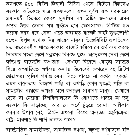
কমপক্ষে ৪০০ ব্রিটিশ জিহাদী সিরিয়া থেকে ব্রিটেনে ফিরলেও
সরকার আটকেছে মাত্র একজনকে। এখন দুর্বল এক সরকারের
প্রধানমন্ত্রী হিসেবে কেবল মুসলিম নয় ব্রিটিশ জনগণের এমন
প্রশ্নের উত্তর দেবার পথ খুজঁতে হবে থেরেসাকে। ব্রিটেনে গত
কয়েক বছর ধরে সেবা খাতে অব্যাহত বাজেট কাটে ভুক্তভোগী
হচ্ছেন বিপুল সংখ্যক নিম্ন আয়ের মানুষ। ডিজেবিলিটি এলাউন্সের
মত সংবেদনশীল খাতে সরকার বাজেট কমিয়ে সে অর্থ ব্যয় করছে
সিরিয়ার মতো দেশে সন্ত্রাসের বিরুদ্ধে যুদ্ধে! অ্যাম্বুলেন্স সেবা দেশে
ক্ষতিগ্রস্ত বাজেটের স্বল্পতায়। সেখানে বিদেশে মোড়ল সাজতে
গিয়ে অস্ত্রবাজিতে অর্থব্যয় অন্যায় হিসেবেই দেখছেন বহু ব্রিটিশ
শ্বেতাঙ্গও। পুলিশ পর্যাপ্ত সেবা দিতে পারছে না অর্থের সংকটে।
এমন বাস্তবতায় বিদেশে শান্তি বা অশান্তি কোন যুদ্ধেই শক্তি বা
সামর্থ্যের ব্যয়কে অপচয় মনে করছেন সাধারণ মানুষ। যেখানে
ছেলে বা মেয়েরা বিশ্ববিদ্যালয়ের ফি যোগাতে পারছে না তবু
সরকার ফি বাড়াচ্ছে। আর সে অর্থে ছুঁড়ছে বোমা। অস্বীকার
করবার উপায় নেই, ব্রিটেন এখনো বিশ্বের অন্যতম অস্ত্রবিক্রেতা
রাষ্ট্র। মারণাস্ত্র কি শান্তি আনতে পারে?
রাজনৈতিক সাম্যহীনতা, সামাজিক বঞ্চনা, অদৃশ্য বর্ণবাদকে যদি