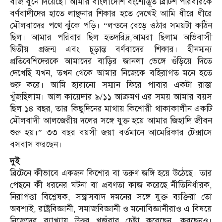
বীজ বুনে দিয়েছে। আমার বাংলাদেশি বংশোদ্ভূত ব্রিটিশ পরিবারকে
বর্ণবাদীদের হাতে লাঞ্ছনার শিকার হতে দেখেই আমি ধীরে ধীরে
মৌলবাদের পথে ঝুঁকে পড়ি। “লন্ডনে বেড়ে ওঠার সময়টা কঠিন
ছিল। আমার পরিবার ছিল হতদরিদ্র,আমরা ছিলাম অভিবাসী
দ্বিতীয় প্রজন্ম এবং চূড়ান্ত বর্ণবাদের শিকার। হীনম্মন্য
প্রতিবেশিদেরকে আমাদের বাড়ির জানলা ভেঙ্গে গুঁড়িয়ে দিতে
দেখেছি যখন, তখন থেকে আমার নিজেকে বহিরাগত মনে হতে
শুরু করে। আমি হারানো সম্মান ফিরে পাবার একটা রাস্তা
খুঁজছিলাম। আল কায়েদার ৯/১১ আক্রমণ এর সময় আমার বয়স
ছিল ১৪ বছর, তার কিছুদিনের মাথায় কিশোরী থাকাকালীন একটি
মৌলবাদী আলজেরীয় দলের সঙ্গে যুক্ত হয়ে আমার জিহাদি জীবন
শুরু হয়।” ৩৩ বছর বয়সী জয়া বর্তমানে আমেরিকার টেক্সাসে
বসবাস করছেন।
দুই
ব্রিটেনে কীভাবে একজন কিশোর বা তরুণ জঙ্গি হয়ে উঠেছে। তার
পেছনে কী ধরনের ঘটনা বা প্রবণতা কাজ করেছে নীতিনির্ধারক,
নিরাপত্তা বিশ্লেষক, সন্ত্রাসবাদ দমনের সঙ্গে যুক্ত ব্যক্তিরা তো
অবশ্যই, রাষ্ট্রবিজ্ঞানী, সমাজবিজ্ঞানী ও মনোবিজ্ঞানীরাও এ বিষয়ে
নিজেদের ব্যাখ্যায় উত্তর খুজঁবার চেষ্টা করেছেন, করছেনও।