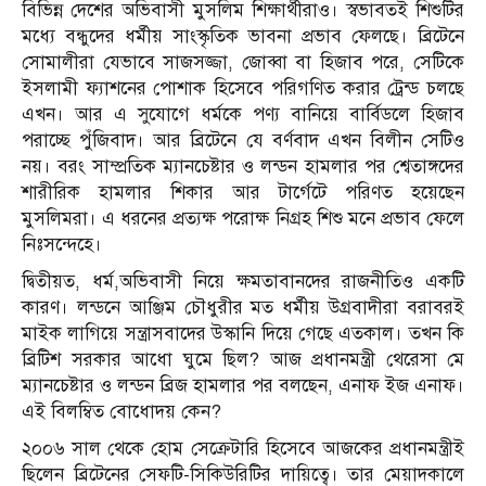
বিভিন্ন দেশের অভিবাসী মুসলিম শিক্ষার্থীরাও। স্বভাবতই শিশুটির
মধ্যে বন্ধুদের ধর্মীয় সাংস্কৃতিক ভাবনা প্রভাব ফেলছে। ব্রিটেনে
সোমালীরা যেভাবে সাজসজ্জা, জোব্বা বা হিজাব পরে, সেটিকে
ইসলামী ফ্যাশনের পোশাক হিসেবে পরিগণিত করার ট্রেন্ড চলছে
এখন। আর এ সুযোগে ধর্মকে পণ্য বানিয়ে বার্বিডলে হিজাব
পরাচ্ছে পুঁজিবাদ। আর ব্রিটেনে যে বর্ণবাদ এখন বিলীন সেটিও
নয়। বরং সাম্প্রতিক ম্যানচেষ্টার ও লন্ডন হামলার পর শ্বেতাঙ্গদের
শারীরিক হামলার শিকার আর টার্গেটে পরিণত হয়েছেন
মুসলিমরা। এ ধরনের প্রত্যক্ষ পরোক্ষ নিগ্রহ শিশু মনে প্রভাব ফেলে
নিঃসন্দেহে।
দ্বিতীয়ত, ধর্ম,অভিবাসী নিয়ে ক্ষমতাবানদের রাজনীতিও একটি
কারণ। লন্ডনে আঞ্জিম চৌধুরীর মত ধর্মীয় উগ্রবাদীরা বরাবরই
মাইক লাগিয়ে সন্ত্রাসবাদের উস্কানি দিয়ে গেছে এতকাল। তখন কি
ব্রিটিশ সরকার আধো ঘুমে ছিল? আজ প্রধানমন্ত্রী থেরেসা মে
ম্যানচেষ্টার ও লন্ডন ব্রিজ হামলার পর বলছেন, এনাফ ইজ এনাফ।
এই বিলম্বিত বোধোদয় কেন?
২০০৬ সাল থেকে হোম সেক্রেটারি হিসেবে আজকের প্রধানমন্ত্রীই
ছিলেন ব্রিটেনের সেফটি-সিকিউরিটির দায়িত্বে। তার মেয়াদকালে