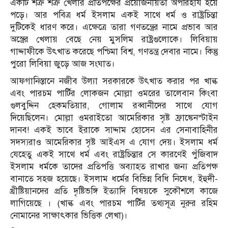
একটি শত্রু শত্রু খেলার প্রতিপক্ষের প্রয়োজনীয়তা অপরিহার্য হয়ে
পড়ে। আর পবিত্র ধর্ম ইসলাম একই সাথে ধর্ম ও রাষ্ট্রচিন্তা
দুটিকেই ধারণ করে। এক্ষেত্রে তারা গণতন্ত্রের নামে প্রভাব আর
অস্ত্রের খেলায় বেছে নেয় মুসলিম রাষ্ট্রগুলোকে। লিবিয়ায়
গাদ্দাফীকে উৎখাত করেছে পশ্চিমা বিশ্ব, গণতন্ত্র দেবার নামে। কিন্তু
পুরো লিবিয়া জুড়ে আজ সংঘাত।
আফগানিস্তানে নজীব উল্যা সরকারকে উৎখাত করার পর খাল্ক
এবং পারচম পার্টির লোকজন মোল্লা ওমরের তালেবান কিংবা
গুলবুদ্দিন হেকমতিয়ার, গোলাম রব্বানীদের সাথে যোগ
দিয়েছিলেন। মোল্লা ওমরাইতো আমেরিকার সৃষ্ট ফ্রাঙ্কেনস্টাইন
দানব! একই ভাবে ইরাকে সাদ্দাম হোসেন এর সেনাবাহিনীর
সদস্যরাও আমেরিকার সৃষ্ট আইএস এ যোগ দেয়। ইসলাম ধর্ম
যেহেতু একই সাথে ধর্ম এবং রাষ্ট্রচিন্তার সে কারণেই পুঁজিবাদ
ইসলাম ধর্মকে তাদের প্রতিপত্তি অব্যাহত রাখার জন্য প্রতিপক্ষ
বানাতে সহজ হয়েছে। ইসলাম ধর্মের বিভিন্ন বিধি নিষেধ, ইহুদী-
খ্রীষ্টিয়ানদের প্রতি দৃষ্টিভঙ্গি ইত্যাদি বিষয়কে সুকৌশলে কাজে
লাগিয়েছে । (খাল্ক এবং পারচম পার্টির তথ্যসূত্র নুরুর রহিম
নোমানের সাক্ষাৎকার ভিত্তিক লেখা)।