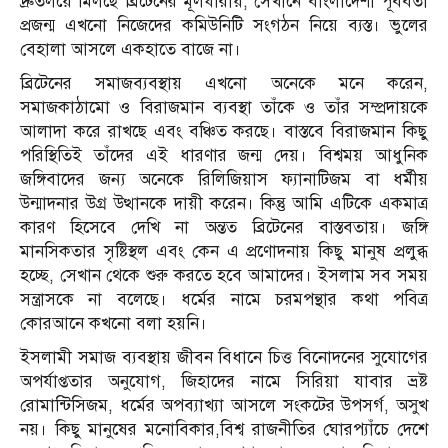
দ্রুতলয়ে মিলছে ব্রিটেনের মূলধারায়, সেখানে বাংলাদেশী পূর্ববর্তী
প্রজন্ম এখনো নিজেদের কমিউনিটি সংগঠন নিয়ে ব্যস্ত। ভুলের
বেহালা আসলে একহাতে বাজে না।
ব্রিটেনের সমাজব্যবস্থায় এখনো অনেকে মনে করেন,
সমাজকাঠামো ও বিরাজমান ব্যবস্থা তাঁকে ও তাঁর সম্প্রদায়কে
আলাদা করে রাখছে এবং বঞ্চিত করছে। বাস্তবে বিরাজমান কিছু
পরিস্থিতিই তাঁদের এই ধারণার জন্ম দেয়। বিশ্বময় আধুনিক
জঙ্গিবাদের জন্য অনেকে রিলিজিয়াস ফ্যানাটিজম বা ধর্মীয়
উন্মাদনার উগ্র উত্থানকে দায়ী করেন। কিন্তু আমি এটিকে একমাত্র
কারণ হিসেবে দেখি না অন্তত ব্রিটেনের বাস্তবতায়। জঙ্গি
মানসিকতার সৃষ্টিস্থল এবং কেন এ প্রণোদনায় কিছু মানুষ প্রলুব্ধ
হচ্ছে, সেখান থেকে শুরু করতে হবে আমাদের। ইসলাম সব সময়
সন্ত্রাসকে না বলেছে। ধর্মের নামে চরমপন্থার কথা পবিত্র
কোরআনে কখনো বলা হয়নি।
ইসলামী সমাজ ব্যবস্থায় জীবন বিধানে চিত্ত বিনোদনের সুযোগের
অপর্যাপ্ততার অনুযোগ, জিহাদের নামে সিরিয়া যাবার ভ্রষ্ট
রোমান্টিসিজম, ধর্মের অপব্যাখ্যা আসলে সংকটের উপসর্গ, অসুখ
নয়। কিছু মানুষের মনোবিকার,বিশ্ব রাজনীতির ঘোরপ্যাঁচে দেশে