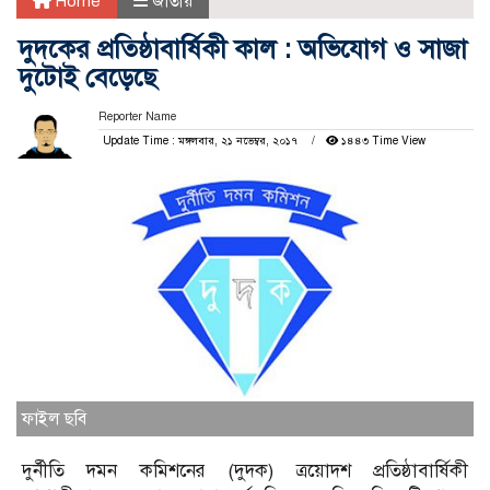
Home
জাতীয়
দুদকের প্রতিষ্ঠাবার্ষিকী কাল : অভিযোগ ও সাজা
দুটোই বেড়েছে
Reporter Name
Update Time : মঙ্গলবার, ২১ নভেম্বর, ২০১৭
১৪৪৩ Time View
ফাইল ছবি
দুর্নীতি দমন কমিশনের (দুদক) ত্রয়োদশ প্রতিষ্ঠাবার্ষিকী