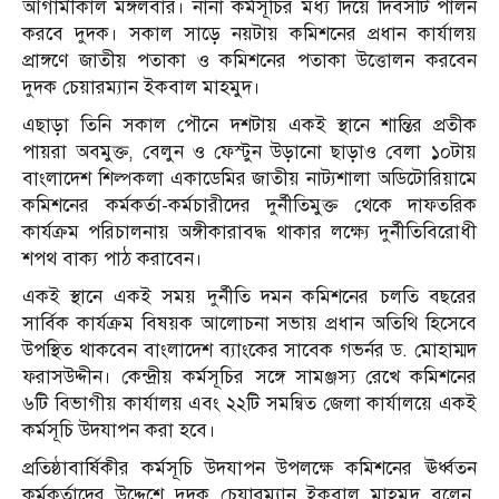
আগামীকাল মঙ্গলবার। নানা কর্মসূচির মধ্য দিয়ে দিবসটি পালন
করবে দুদক। সকাল সাড়ে নয়টায় কমিশনের প্রধান কার্যালয়
প্রাঙ্গণে জাতীয় পতাকা ও কমিশনের পতাকা উত্তোলন করবেন
দুদক চেয়ারম্যান ইকবাল মাহমুদ।
এছাড়া তিনি সকাল পৌনে দশটায় একই স্থানে শান্তির প্রতীক
পায়রা অবমুক্ত, বেলুন ও ফেস্টুন উড়ানো ছাড়াও বেলা ১০টায়
বাংলাদেশ শিল্পকলা একাডেমির জাতীয় নাট্যশালা অডিটোরিয়ামে
কমিশনের কর্মকর্তা-কর্মচারীদের দুর্নীতিমুক্ত থেকে দাফতরিক
কার্যক্রম পরিচালনায় অঙ্গীকারাবদ্ধ থাকার লক্ষ্যে দুর্নীতিবিরোধী
শপথ বাক্য পাঠ করাবেন।
একই স্থানে একই সময় দুর্নীতি দমন কমিশনের চলতি বছরের
সার্বিক কার্যক্রম বিষয়ক আলোচনা সভায় প্রধান অতিথি হিসেবে
উপস্থিত থাকবেন বাংলাদেশ ব্যাংকের সাবেক গভর্নর ড. মোহাম্মদ
ফরাসউদ্দীন। কেন্দ্রীয় কর্মসূচির সঙ্গে সামঞ্জস্য রেখে কমিশনের
৬টি বিভাগীয় কার্যালয় এবং ২২টি সমন্বিত জেলা কার্যালয়ে একই
কর্মসূচি উদযাপন করা হবে।
প্রতিষ্ঠাবার্ষিকীর কর্মসূচি উদযাপন উপলক্ষে কমিশনের ঊর্ধ্বতন
কর্মকর্তাদের উদ্দেশে দুদক চেয়ারম্যান ইকবাল মাহমুদ বলেন,