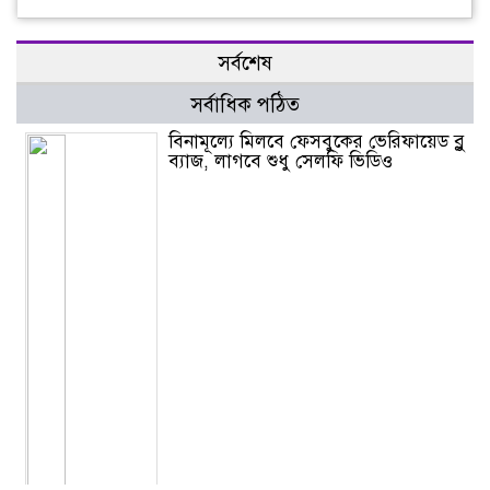
সর্বশেষ
সর্বাধিক পঠিত
বিনামূল্যে মিলবে ফেসবুকের ভেরিফায়েড ব্লু
ব্যাজ, লাগবে শুধু সেলফি ভিডিও