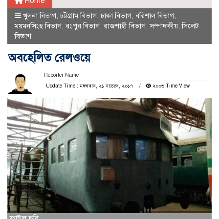
Home
খুলনা বিভাগ
,
চট্টগ্রাম বিভাগ
,
ঢাকা বিভাগ
,
বরিশাল বিভাগ
,
ময়মনসিংহ বিভাগ
,
রংপুর বিভাগ
,
রাজশাহী বিভাগ
,
সম্পাদকীয়
,
সিলেট
বিভাগ
অবহেলিত রেলওয়ে
Reporter Name
Update Time : মঙ্গলবার, ২১ নভেম্বর, ২০১৭
২০০৩ Time View
ফাইল ছবি