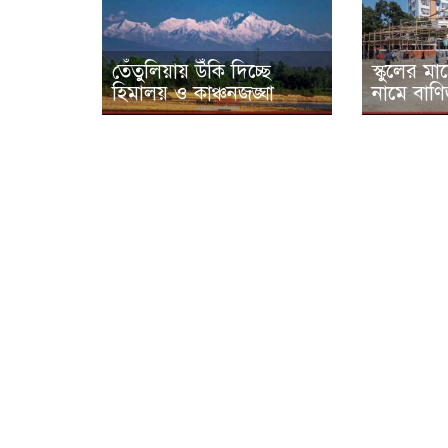
তেঁতুলিয়ায় উঁকি দিচ্ছে
স্কুলের ম
হিমালয় ও কাঞ্চনজঙ্ঘা
নামে বাণি