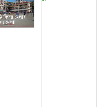
াঠে বিজয় মেলার
জ্য মেলা!