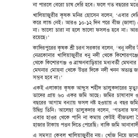
না পারলে বেরো চাষ দেরি হবে। ফলে গত বছরের মত
খালিয়াজুরীর কৃষক মনির হোসেন বলেন, ‘এবার দ
করে লাভ নেই। আরও ১০-১২ দিন পরে বীজ (জালা)
না। ভালো চারা না হলে ভালো ফসলও হবে না। আর
রয়েছে।’
কাদিরপুরের কৃষক শ্রী চরণ সরকার বলেন, ‘ধনু নদীর 
নেত্রকোনার খালিয়াজুরীর ধনু নদী থেকে কিশোরগঞ্জে
থেকে কিশোরগঞ্জ ও ব্রাহ্মণবাড়িয়ার মধ্যবর্তী মেঘনা
মেঘনার মোহনা থেকে উত্তর দিকে নদী খনন অত্যন্ত জ
সম্ভব হবে না।’
একই এলাকার কৃষক আব্দুস শহীদ তালুকদারের মৃত্যুর
তাদের প্রায় ৬০ একর জমি আছে। জমির চাষাবাদ 
বছরের আগাম বন্যায় ফসল নষ্ট হওয়ায় এ বছর জমি 
উদ্বিগ্ন তিনি। আলেছা তালুকদার বলেন, ‘গতবার 
এবার হাওর থেকে পানি না কমায় কেউই বীজতলা ত
হাজার টাকায় পত্তন দিতে পেরেছি। বাকি জমি আনাবাদ
এ সমস্যা কেবল খালিয়াজুরীর নয়। খোঁজ নিয়ে জানা যা