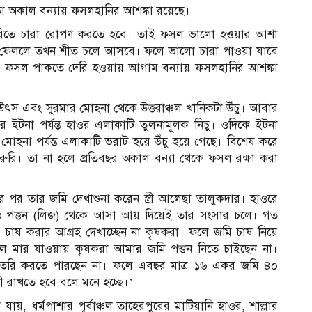
ো অকাল বন্যায় ফসলহানির আশঙ্কা রয়েছে।
েরিতে চারা রোপণ করতে হবে। তাই ফসল ভালো হওয়ার আশা
 ফেললে তখন শীত চলে আসবে। ফলে ভালো চারা পাওয়া যাবে
 ফসল পাকতে দেরি হওয়ায় আগাম বন্যায় ফসলহানির আশঙ্কা
উৎস এবং সুরমার মোহনা থেকে উত্তরাঞ্চল খানিকটা উঁচু। আবার
র ইটনা পর্যন্ত হাওর এলাকাটি তুলনামূলক নিচু। ওদিকে ইটনা
র মোহনা পর্যন্ত এলাকাটি ভরাট হয়ে উঁচু হয়ে গেছে। বিশেষ করে
রুরি। তা না হলে প্রতিবছর অকাল বন্যা থেকে ফসল রক্ষা করা
 পর তার জমি দেখাশুনা করেন স্ত্রী আলেছা তালুকদার। হাওরে
ও পত্তন (লিজ) থেকে আসা আয় দিয়েই তার সংসার চলে। গত
চাষ করার আগ্রহ দেখাচ্ছেন না কৃষকরা। ফলে জমি চাষ নিয়ে
ফসল মার যাওয়ায় কৃষকরা আমার জমি পত্তন নিতে চাইছেন না।
ৈরি করতে পারছেন না। ফলে এবছর মাত্র ১৬ একর জমি ৪০
ী রাখতে হবে বলে মনে হচ্ছে।’
য়, ধর্মপাশার পূর্বাঞ্চল তাহেরপুরের মাটিয়ানি হাওর, শাল্লার