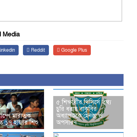
l Media
inkedin
Reddit
Google Plus
৫ শিক্ষার্থীর থিসিসে তথ্য
চুরি ধরায় বাকৃবির
যাম্পে মারাত্মক
অধ্যাপককে হেনস্তা ও
ঁকিতে ১৭ হাজার শিশু
অপসারণ