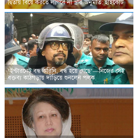
দ্বিতীয় বিয়ে করতে লাগবে না স্ত্রীর অনুমতি: হাইকোর্ট
‘ইন্টারনেট বন্ধ করিনি, বন্ধ হয়ে গেছে’—নিজের সেই
বক্তব্য কাঠগড়ায় দাঁড়িয়ে শুনলেন পলক