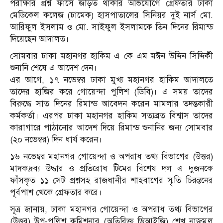
পরীক্ষার প্রশ্ন ফাঁসে জড়িত থাকার অভিযোগে গ্রেফতার ঢাকা
মেডিকেল কলেজ (ঢামেক) হাসপাতালের সিনিয়র দুই নার্স মো.
আরিফুল ইসলাম ও মো. সাইফুল ইসলামকে তিন দিনের রিমান্ড
দিয়েছেন আদালত।
সোমবার ঢাকা মহানগর হাকিম এ কে এম মঈন উদ্দিন সিদ্দিকী
শুনানি শেষে এ আদেশ দেন।
এর আগে, ১৭ নভেম্বর ঢাকা মুখ্য মহানগর হাকিম আদালতে
তাদের হাজির করে গোয়েন্দা পুলিশ (ডিবি)। এ সময় তাদের
বিরুদ্ধে সাত দিনের রিমান্ড আবেদন করেন মামলার তদন্তকারী
কর্মকর্তা। এরপর ঢাকা মহানগর হাকিম সত্যব্রত বিশ্বাস তাদের
কারাগারে পাঠানোর আদেশ দিয়ে রিমান্ড শুনানির জন্য সোমবার
(২০ নভেম্বর) দিন ধার্য করেন।
১৬ নভেম্বর মহানগর গোয়েন্দা ও অপরাধ তথ্য বিভাগের (উত্তর)
মাদকদ্রব্য উদ্ধার ও প্রতিরোধ টিমের বিশেষ দল এ দুজনকে
ফাঁসকৃত ১১ সেট প্রশ্নসহ রাজধানীর শাহবাগের স্মৃতি চিরন্তনের
পূর্বপাশ থেকে গ্রেফতার করে।
সূত্র জানায়, ঢাকা মহানগর গোয়েন্দা ও অপরাধ তথ্য বিভাগের
(উত্তর) উপ-পুলিশ কমিশনার (অতিরিক্ত ডিআইজি) শেখ নাজমুল