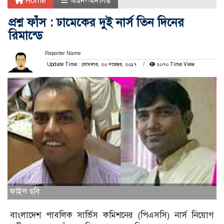
Home
আইন-আদালত
প্রশ্ন ফাঁস : ঢামেকের দুই নার্স তিন দিনের
রিমান্ডে
Reporter Name
Update Time : সোমবার, ২০ নভেম্বর, ২০১৭
২০৭০ Time View
ফাইল ছবি
বাংলাদেশ পাবলিক সার্ভিস কমিশনের (পিএসসি) নার্স নিয়োগ