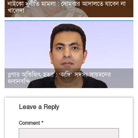
নাইকো দুর্নীতি মামলা : সোমবার আদালতে যাবেন না
খালেদা
ব্লগার অভিজিৎ হত্যা : ‘জঙ্গি’ সদস্য সায়মনের
জবানবন্দি
Leave a Reply
Comment
*