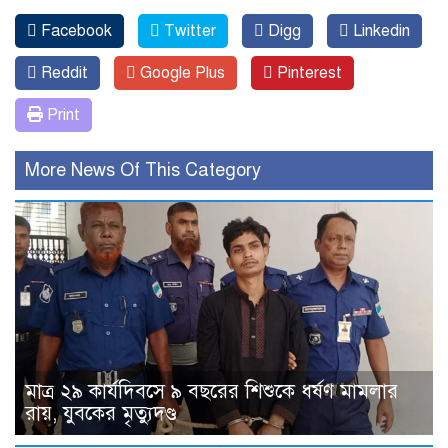
Facebook
Twitter
Digg
Linkedin
Reddit
Google Plus
Pinterest
Print
More News Of This Category
মাত্র ২৯ কার্যদিবসে ৯ বছরের শিশুকে ধর্ষণ মামলার
রায়, যুবকের মৃত্যুদণ্ড