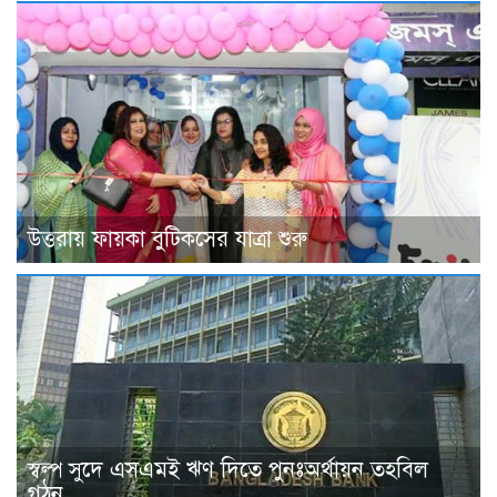
উত্তরায় ফায়কা বুটিকসের যাত্রা শুরু
স্বল্প সুদে এসএমই ঋণ দিতে পুনঃঅর্থায়ন তহবিল
গঠন