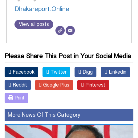
Dhakareport.Online
View all posts
Please Share This Post in Your Social Media
Facebook
Twitter
Digg
Linkedin
Reddit
Google Plus
Pinterest
Print
More News Of This Category