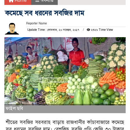
Home
অর্থনীতি
কমেছে সব ধরনের সবজির দাম
Reporter Name
Update Time : সোমবার, ২০ নভেম্বর, ২০১৭
২৩২৬ Time View
ফাইল ছবি
শীতের সবজির সরবরাহ বাড়ায় রাজধানীর কাঁচাবাজারে কমেছে
সব ধরনের সবজির দাম। বেশকিছু সবজি প্রতি কেজি ৩০ টাকার