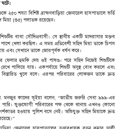
া ঘটে।
ুকে ২৫০ শয্যা বিশিষ্ট ব্রাহ্মণবাড়িয়া জেনারেল হাসপাতালে ভর্তি
হিদ মিয়া (৩৫) পলাতক রয়েছেন।
, শিশুটির বাবা সৌদিপ্রবাসী। সে স্থানীয় একটি মাদরাসার মক্তব
ড়ির পাশে খেলা করছিল। এ সময় প্রতিবেশী সহিদ মিয়া তাকে চিপস
 যায় এবং সেখানে তাকে জোরপূর্বক ধর্ষণ করে।
রে ফেলার হুমকি দেয় ওই পাষণ্ড। পরে সহিদ নিজেই শিশুটিকে
খে পালিয়ে যায়। একপর্যায়ে শিশুটি অসুস্থ বোধ করলে এবং
াছে বিস্তারিত খুলে বলে। এরপর পরিবারের লোকজন তাকে দ্রুত
) মো. মনজুর কাদের ভূইয়া বলেন, “জাতীয় জরুরি সেবা ৯৯৯-এর
 পারি। ভুক্তভোগী পরিবারের পক্ষ থেকে থানায় এখনও কোনো
র্শকাতর হওয়ায় পুলিশ বসে নেই। অভিযুক্ত সহিদ মিয়াকে দ্রুত
রয়েছে।”
মণবাড়িয়া জেনারেল হাসপাতালের তত্ত্বাবধায়ক রতন কুমার ঢালী