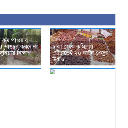
গ কম পাওয়ায়
র ভাঙচুর করলেন
ঢাকা থেকে কুমিল্লায়
দুনিয়ায় নিন্দার
পৌঁছাতেই ২০ কার্টন খেজুর
উধাও