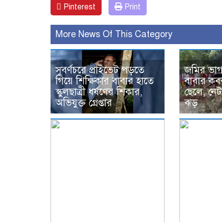
Pinterest
Print
More News Of This Category
সুবর্ণচরে প্রাইভেট পড়তে
জমির ভা
গিয়ে শিক্ষিকার বাবার হাতে
বাবার কব
স্কুলছাত্রী ধর্ষণের শিকার,
ছেলে, নেট
অভিযুক্ত গ্রেপ্তার
ঝড়