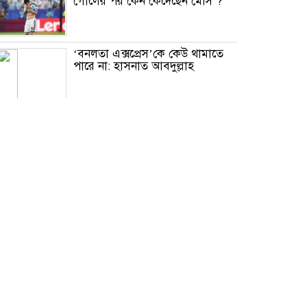
গোলের পর কেন কেঁদেছেন মেসি ?
‘বনলতা এক্সপ্রেস’কে কেউ থামাতে
পারে না: হাসনাত আবদুল্লাহ