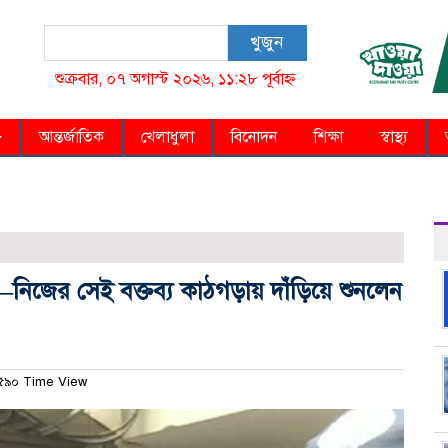
খুজুন
শুক্রবার, ০৭ অগাস্ট ২০২৬, ১১:২৮ পূর্বাহ্ন
আন্তর্জাতিক
খেলাধুলা
বিনোদন
শিক্ষা
স্বাস্থ্য
ে’—নিজের সেই বক্তব্য কাঠগড়ায় দাঁড়িয়ে শুনলেন
৫৯০ Time View