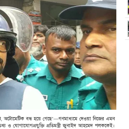
রিনি, অটোমেটিক বন্ধ হয়ে গেছে’—গণমাধ্যমে দেওয়া নিজের এমন
য ও যোগাযোগপ্রযুক্তি প্রতিমন্ত্রী জুনাইদ আহমেদ পলককেই।