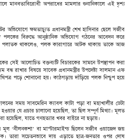
যুনালে মানবতাবিরোধী অপরাধের মামলার শুনানিকালে এই দৃশ্য
র অভিযোগে ক্ষমতাচ্যুত প্রধানমন্ত্রী শেখ হাসিনার ছেলে সজীব
েদ পলকের বিরুদ্ধে আনুষ্ঠানিক অভিযোগ গঠনের আবেদন করে
জয় পলাতক থাকলেও, পলক কারাগারে আটক থাকায় তাকে আজ
পলকের সেই আলোচিত বক্তব্যটি বিচারকের সামনে উপস্থাপন করা
বন্ধ রাখার বিষয়ে সাবেক প্রধানমন্ত্রীর উপদেষ্টা সালমান এফ
িপত্র পড়ে শোনানো হয়। কাঠগড়ায় দাঁড়িয়ে পলক নিশ্চুপ হয়ে
ন্দোলনের সময় সাবমেরিন ক্যাবল কাটা পড়া বা মহাখালীর ডেটা
হওয়ার যে প্রচার চালানো হয়েছিল, তা ছিল সম্পূর্ণ মিথ্যা। মূলত
ন করা হয়েছিল, যাতে গণহত্যার খবর বাইরে না ছড়ায়।
র মূল ‘নীলনকশা’ বা মাস্টারমাইন্ড ছিলেন সজীব ওয়াজেদ জয়
লক। তারা সচেতনভাবে দায় এড়াতে ছাত্র-জনতার ওপর দোষ