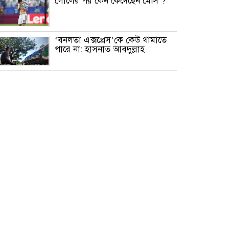
গোলের পর কেন কেঁদেছেন মেসি ?
‘বনলতা এক্সপ্রেস’কে কেউ থামাতে
পারে না: হাসনাত আবদুল্লাহ
মাত্র ২৯ কার্যদিবসে ৯ বছরের
শিশুকে ধর্ষণ মামলার রায়, যুবকের
মৃত্যুদণ্ড
সরাইলে চিপসের লোভ দেখিয়ে ৯
বছরের শিশুকে ধর্ষণের অভিযোগ,
অভিযুক্ত পলাতক
দক্ষিণ এশিয়ায় দক্ষতাসম্পন্ন শিক্ষক
হারে সবার পেছনে বাংলাদেশ
জমির ভাগ কম পাওয়ায় বাবার
কবর ভাঙচুর করলেন ছেলে,
নেটদুনিয়ায় নিন্দার ঝড়