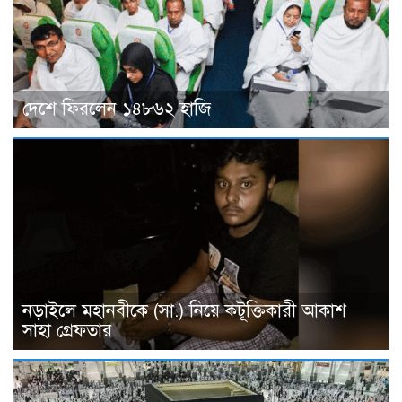
দেশে ফিরলেন ১৪৮৬২ হাজি
নড়াইলে মহানবীকে (সা.) নিয়ে কটূক্তিকারী আকাশ
সাহা গ্রেফতার