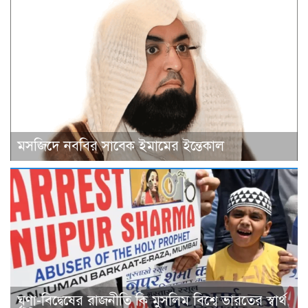
মসজিদে নববির সাবেক ইমামের ইন্তেকাল
ঘৃণা-বিদ্বেষের রাজনীতি কি মুসলিম বিশ্বে ভারতের স্বার্থ