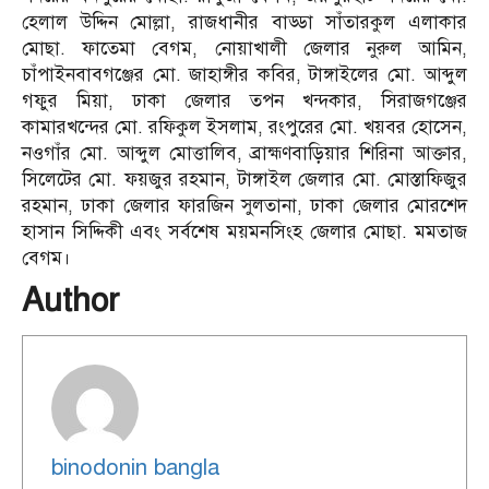
হেলাল উদ্দিন মোল্লা, রাজধানীর বাড্ডা সাঁতারকুল এলাকার
মোছা. ফাতেমা বেগম, নোয়াখালী জেলার নুরুল আমিন,
চাঁপাইনবাবগঞ্জের মো. জাহাঙ্গীর কবির, টাঙ্গাইলের মো. আব্দুল
গফুর মিয়া, ঢাকা জেলার তপন খন্দকার, সিরাজগঞ্জের
কামারখন্দের মো. রফিকুল ইসলাম, রংপুরের মো. খয়বর হোসেন,
নওগাঁর মো. আব্দুল মোত্তালিব, ব্রাহ্মণবাড়িয়ার শিরিনা আক্তার,
সিলেটের মো. ফয়জুর রহমান, টাঙ্গাইল জেলার মো. মোস্তাফিজুর
রহমান, ঢাকা জেলার ফারজিন সুলতানা, ঢাকা জেলার মোরশেদ
হাসান সিদ্দিকী এবং সর্বশেষ ময়মনসিংহ জেলার মোছা. মমতাজ
বেগম।
Author
binodonin bangla