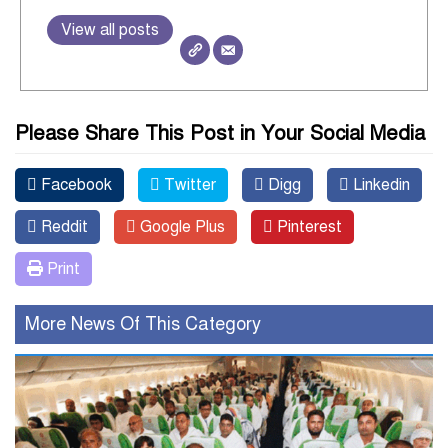
View all posts
Please Share This Post in Your Social Media
Facebook
Twitter
Digg
Linkedin
Reddit
Google Plus
Pinterest
Print
More News Of This Category