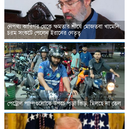
নেপথ্য কারিগর থেকে ক্ষমতার শীর্ষে মোজতবা খামেনি:
চরম সংকটে পেলেন ইরানের নেতৃত্ব
পেট্রোল পাম্পগুলোতে উপচে পড়া ভিড়, মিলছে না তেল