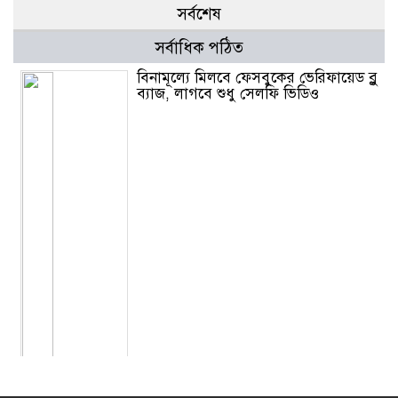
সর্বশেষ
সর্বাধিক পঠিত
বিনামূল্যে মিলবে ফেসবুকের ভেরিফায়েড ব্লু
ব্যাজ, লাগবে শুধু সেলফি ভিডিও