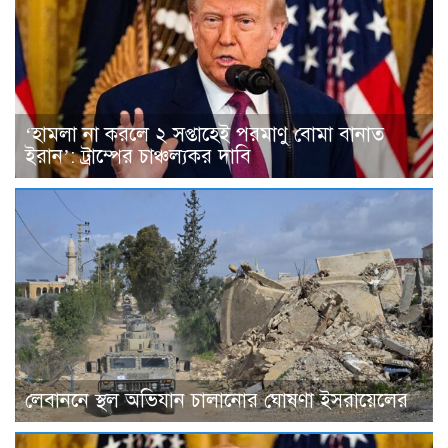
‘হামলা না করলে ২ সপ্তাহেই পরমাণু বোমা বানাত
ইরান’: ট্রাম্পের চাঞ্চল্যকর দাবি
লেবাননে স্থল অভিযান চালানোর ঘোষণা ইসরায়েলের