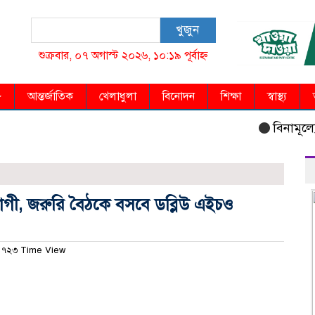
খুজুন
শুক্রবার, ০৭ অগাস্ট ২০২৬, ১০:১৯ পূর্বাহ্ন
আন্তর্জাতিক
খেলাধুলা
বিনোদন
শিক্ষা
স্বাস্থ্য
বিনামূল্যে মিল
রোগী, জরুরি বৈঠকে বসবে ডব্লিউ এইচও
৭২৩ Time View