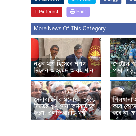
Pinterest
Print
More News Of This Category
নতুন মন্ত্রী হিসেবে শপথ
পেট্রোল প
নিলেন আহমেদ আযম খান
পড়া ভিড়,
সেনাবাহিনীর মনোবল ভেঙে
পিলখানা হ
দিতেই ৫৭ সেনা কর্মকর্তাকে
করে কোনো
হত্যা: এলজিআরডি মন্ত্রী
হবে না: স্বরাষ