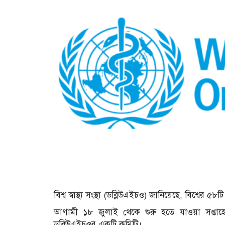
বিশ্ব স্বাস্থ্য সংস্থা (ডব্লিউএইচও) জানিয়েছে, বিশ্বের
আগামী ১৮ জুলাই থেকে শুরু হতে যাওয়া সপ্ত
ডব্লিউএইচওর একটি কমিটি।