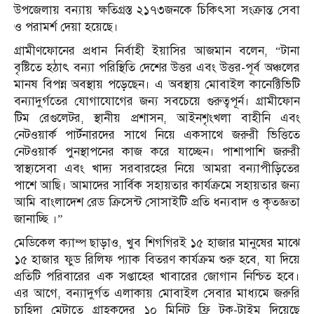
উপজেলায় বন্যায় ক্ষতিগ্রস্ত ২১৭৩জনকে চিকিৎসা সংক্রান্ত সেবা
ও পরামর্শ দেয়া হয়েছে।
গ্রামীণফোনের প্রধান নির্বাহী ইয়াসির আজমান বলেন, “টানা
বৃষ্টিতে হঠাৎ বন্যা পরিস্থিতি দেশের উত্তর এবং উত্তর-পূর্ব অঞ্চলের
মানষ বিপন্ন অবস্থায় পড়েছেন। এ অবস্থায় মোবাইল কানেক্টিভিটি
বন্যাদুর্গতের যোগাযোগের জন্য সবচেয়ে গুরুত্বপূর্ন। গ্রামীফোন
টিম রেগুলেটর, স্থানীয় প্রশাসন, আইনশৃংখলা বাহীনি এবং
নেটওয়ার্ক পার্টনারদের সাথে নিয়ে একসাথে জরুরী ভিত্তিতে
নেটওয়ার্ক পুনস্থাপনের কাজ করে যাচ্ছেন। পাশাপাশি জরুরী
স্বাস্থ্যসেবা এবং খাদ্য সরবারহের নিয়ে আমরা বন্যাপীড়িতের
পাশে আছি। আমাদের সার্বিক সহায়তার কার্যক্রমে সহায়তার জন্য
আমি বাংলাদেশ রেড ক্রিসেন্ট সোসাইটি প্রতি ধন্যবাদ ও কৃতজ্ঞতা
জানাচ্ছি ।”
মেডিকেল ক্যাম্প ছাড়াও, খুব শিগগিরই ১৫ হাজার মানুষের মাঝে
১৫ হাজার ফুড রিলিফ প্যাক বিতরণ কার্যক্রম শুরু হবে, যা দিয়ে
প্রতিটি পরিবারের এক সপ্তাহের খাবারের জোগান নিশ্চিত হবে।
এর আগে, বন্যাদুর্গত এলাকায় মোবাইল সেবার মাধ্যমে জরুরি
চাহিদা মেটাতে গ্রাহকদের ১০ মিনিট ফ্রি টক-টাইম দিয়েছে