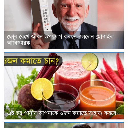
ফোন রেখে জীবন উপভোগ করতে বললেন মোবাইল
আবিষ্কারক
এই ছয় পানীয় আপনাকে ওজন কমাতে সাহায্য করবে