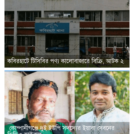
কবিরহাটে টিসিবির পণ্য কালোবাজারে বিক্রি, আটক ২
কোম্পানীগঞ্জে দুই ইউপি সদস্যের ইয়াবা সেবনের