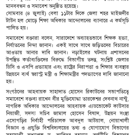
মানববন্ধন ও সমাবেশ অনুষ্ঠিত হয়েছে।
সোমবার (৪ জুলাই) বেলা ১১টার দিকে জেলা শহর মাইজদীর
টাউন হল মোড়ে শিক্ষা অধিকার আন্দোলনের ব্যানারে এ কর্মসূচি
পালিত হয়।
সমাবেশে বক্তারা বলেন, সারাদেশে অব্যাহতভাবে শিক্ষক হত্যা,
নির্যাতনের নিন্দা জানান। একই সাথে সাথে জড়িতদের বিচারের
আওতায় আনার দাবি জানান। নড়াইলের ঘটনায় প্রশাসনের
উপস্থিত কর্তাব্যক্তিদের বিরুদ্ধে বিভাগীয় তদন্ত, সংশ্লিষ্ট জেলার
ডিসি ও এসপি প্রত্যাহার এবং রাষ্ট্রের নিরাপত্তা ও শিক্ষার ব্যবস্থার
উন্নয়নে ব্যর্থ স্বরাস্ট্র মন্ত্রী ও শিক্ষামন্ত্রীর পদত্যাগের দাবি জানানো
হয়।
সংগঠনের আহবায়ক সাহাদাত হোসেন রিকাউনের সভাপতিত্বে
সমাবেশে বক্তব্য রাখেন বীর মুক্তিযোদ্ধা তারকেশ্বর দেবনাথ নান্টু,
নাগরিক অধিকার আন্দোলনের আহবায়ক এ্যডভোকেট কাউসার
নিয়াজী, সদস্য সচিব জামাল হোসেন বিষাদ, উন্নয়ন সংস্থা
এসোগড়ির নির্বাহী পরিচালক আবদুল আউয়াল, নোয়াখালী
বিজ্ঞান ও প্রযুক্তি বিশ্ববিদ্যলয়ের তথ্য ও যোগাযোগ বিভাগের