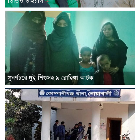
ভিডিও ভাইরাল
সুবর্ণচরে দুই শিশুসহ ৯ রোহিঙ্গা আটক