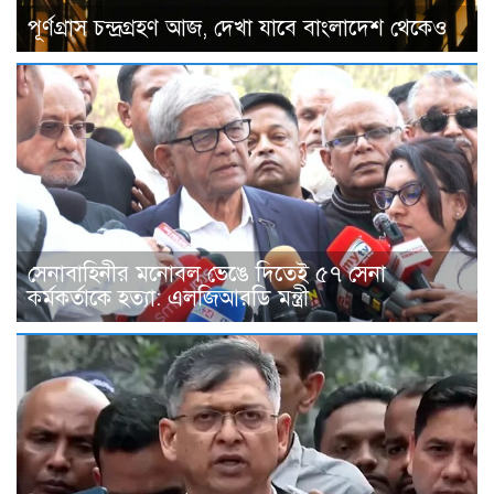
পূর্ণগ্রাস চন্দ্রগ্রহণ আজ, দেখা যাবে বাংলাদেশ থেকেও
সেনাবাহিনীর মনোবল ভেঙে দিতেই ৫৭ সেনা
কর্মকর্তাকে হত্যা: এলজিআরডি মন্ত্রী