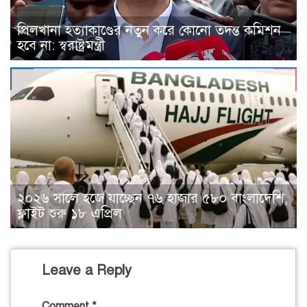
পিলখানা হত্যাকাণ্ডের নতুন করে কোনো তদন্ত কমিশন
হবে না: স্বরাষ্ট্রমন্ত্রী
২০২৬ সালে হজে যাচ্ছেন ৭৬ হাজার ৫৮০ বাংলাদেশি,
ফ্লাইট শুরু ১৮ এপ্রিল
Leave a Reply
Comment
*