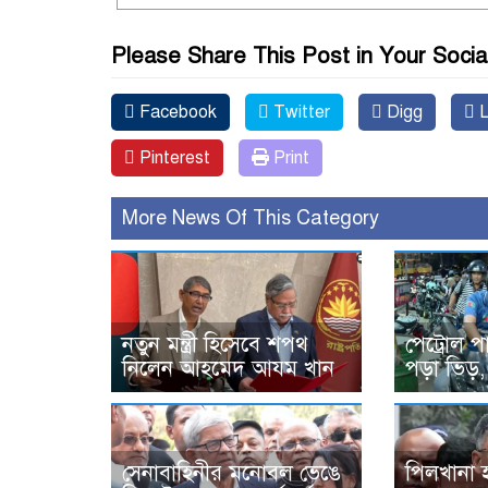
Please Share This Post in Your Socia
Facebook
Twitter
Digg
L
Pinterest
Print
More News Of This Category
নতুন মন্ত্রী হিসেবে শপথ
পেট্রোল প
নিলেন আহমেদ আযম খান
পড়া ভিড়,
সেনাবাহিনীর মনোবল ভেঙে
পিলখানা হ