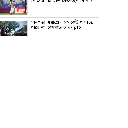
গোলের পর কেন কেঁদেছেন মেসি ?
‘বনলতা এক্সপ্রেস’কে কেউ থামাতে
পারে না: হাসনাত আবদুল্লাহ
মাত্র ২৯ কার্যদিবসে ৯ বছরের
শিশুকে ধর্ষণ মামলার রায়, যুবকের
মৃত্যুদণ্ড
সরাইলে চিপসের লোভ দেখিয়ে ৯
বছরের শিশুকে ধর্ষণের অভিযোগ,
অভিযুক্ত পলাতক
দক্ষিণ এশিয়ায় দক্ষতাসম্পন্ন শিক্ষক
হারে সবার পেছনে বাংলাদেশ
জমির ভাগ কম পাওয়ায় বাবার
কবর ভাঙচুর করলেন ছেলে,
নেটদুনিয়ায় নিন্দার ঝড়