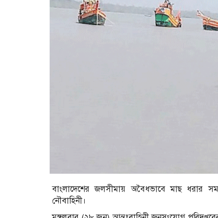
বাংলাদেশের জলসীমায় অবৈধভাবে মাছ ধরার সময়
নৌবাহিনী।
মঙ্গলবার (২৮ জুন) আন্তঃবাহিনী জনসংযোগ পরিদপ্তর