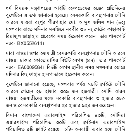
ধর্ম বিষয়ক মন্ত্রণালয়ের আইটি হেল্পডেস্কের হজের প্রতিদিনের
বুলেটিনে এ তথ্য জানানো হয়েছে। বেসরকারি ব্যবস্থাপনায় সৌদি
আরবে যাওয়া রংপুর পীরগাছার মো. আব্দুল জলিল খান (৬২)
মঙ্গলবার রাতে মদিনার মসজিদে নববীর ৩৮ নং গেটের কাছাকাছি
রিয়াজুল জান্নাহ’য় প্রবেশের সময় ইন্তেকাল করেন। তার পাসপোর্ট
নম্বর- BX0552614।
মারা যাওয়া ওপর হজযাত্রী বেসরকারি ব্যবস্থাপনায় সৌদি আরবে
যাওয়া ঢাকার কোতোয়ালির বিউটি বেগম (৪৭)। তার পাসপোর্ট
নম্বর- EA0009584। বিউটি বেগম স্থানীয় সময় মঙ্গলবার ভোরে
মদিনার কিং ফাহাদ হাসপাতালে ইন্তেকাল করেন।
বুলেটিনে জানানো হয়েছে, মঙ্গলবার পর্যন্ত ৭৮টি ফ্লাইটে সৌদি
আরবে গেছেন ২৮ হাজার ৩০৯ জন হজযাত্রী। সৌদি আরব
যাওয়া হজযাত্রীদের মধ্যে সরকারি ব্যবস্থাপনার ৩ হাজার ৩৮৫
জন ও বেসরকারি ব্যবস্থাপনার ২৪ হাজার ৯২৪ জন রয়েছেন।
বিমান বাংলাদেশ এয়ারলাইন্স পরিচালিত ৪৩টি, সৌদিয়া
এয়ারলাইন্স পরিচালিত ৩০টি এবং ফ্লাইনাস এয়ারলাইন্স
পরিচালিত ৫টি ফ্লাইট রয়েছে। চুক্তি অনুযায়ী এবার হজে সৌদি