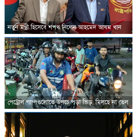
নতুন মন্ত্রী হিসেবে শপথ নিলেন আহমেদ আযম খান
পেট্রোল পাম্পগুলোতে উপচে পড়া ভিড়, মিলছে না তেল