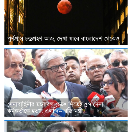
পূর্ণগ্রাস চন্দ্রগ্রহণ আজ, দেখা যাবে বাংলাদেশ থেকেও
সেনাবাহিনীর মনোবল ভেঙে দিতেই ৫৭ সেনা
কর্মকর্তাকে হত্যা: এলজিআরডি মন্ত্রী