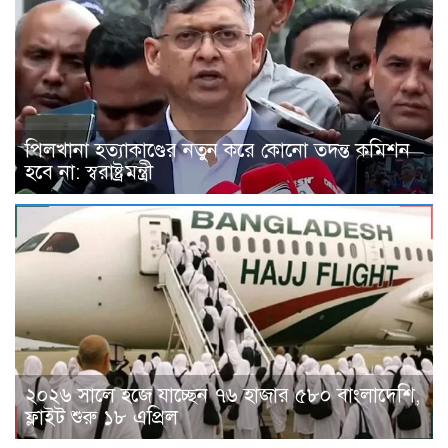
পিলখানা হত্যাকাণ্ডের নতুন করে কোনো তদন্ত কমিশন
হবে না: স্বরাষ্ট্রমন্ত্রী
২০২৬ সালে হজে যাচ্ছেন ৭৬ হাজার ৫৮০ বাংলাদেশি,
ফ্লাইট শুরু ১৮ এপ্রিল