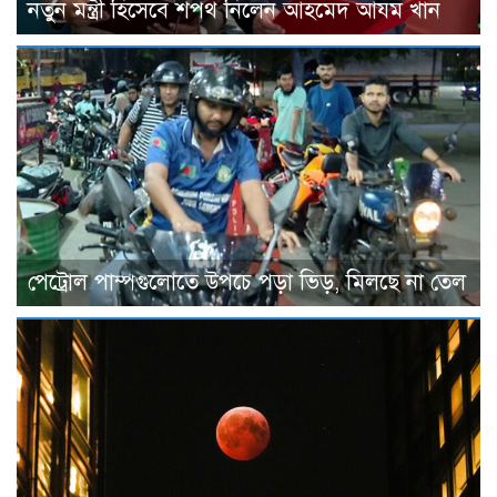
নতুন মন্ত্রী হিসেবে শপথ নিলেন আহমেদ আযম খান
পেট্রোল পাম্পগুলোতে উপচে পড়া ভিড়, মিলছে না তেল