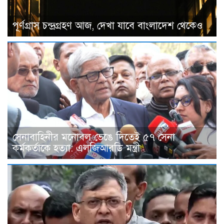
পূর্ণগ্রাস চন্দ্রগ্রহণ আজ, দেখা যাবে বাংলাদেশ থেকেও
সেনাবাহিনীর মনোবল ভেঙে দিতেই ৫৭ সেনা
কর্মকর্তাকে হত্যা: এলজিআরডি মন্ত্রী