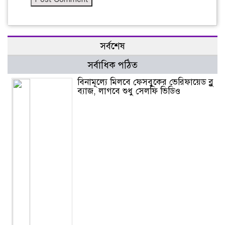
সর্বশেষ
সর্বাধিক পঠিত
বিনামূল্যে মিলবে ফেসবুকের ভেরিফায়েড ব্লু
ব্যাজ, লাগবে শুধু সেলফি ভিডিও