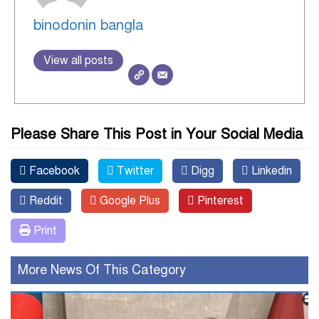
binodonin bangla
View all posts
Please Share This Post in Your Social Media
Facebook
Twitter
Digg
Linkedin
Reddit
Google Plus
Pinterest
Print
More News Of This Category