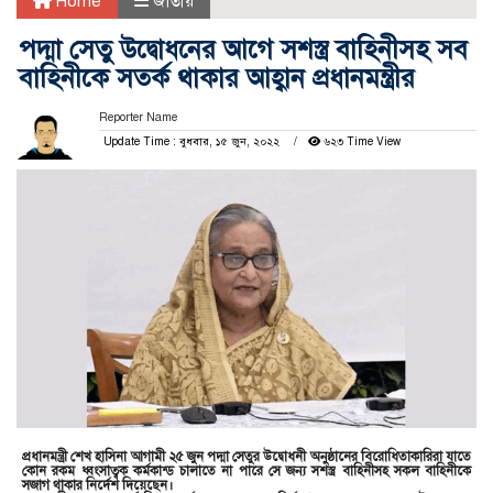
Home
জাতীয়
পদ্মা সেতু উদ্বোধনের আগে সশস্ত্র বাহিনীসহ সব
বাহিনীকে সতর্ক থাকার আহ্বান প্রধানমন্ত্রীর
Reporter Name
Update Time : বুধবার, ১৫ জুন, ২০২২
৬২৩ Time View
প্রধানমন্ত্রী শেখ হাসিনা আগামী ২৫ জুন পদ্মা সেতুর উদ্বোধনী অনুষ্ঠানের বিরোধিতাকারিরা যাতে
কোন রকম ধ্বংসাত্বক কর্মকান্ড চালাতে না পারে সে জন্য সশস্ত্র বাহিনীসহ সকল বাহিনীকে
সজাগ থাকার নির্দেশ দিয়েছেন।