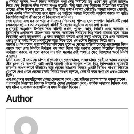
প্রধানমন্ত্রী বলেন, সম্পূর্ণ নিজস্ব অর্থায়নে পদ্মা সেতু নির্মাণের মত এতো বড় একটা চ্যালেঞ্জ
নিয়ে সেতু নির্মাণের কাজ আমরা সম্পন্ন করেছি। কিন্তুু যারা সেতু নির্মাণের বিরোধিতা করেছিল
তাদের একটা উদ্দেশ রয়েছে। যার কিছু কিছু তথ্যও আমরা পেয়েছি। আমরা জানতে পেরেছি,
এমন একটা ঘটনা ঘটানো হবে যাতে ২৫ তারিখে আমরা উদ্বোধনী অনুষ্ঠান করতে না পারি।
বিরোধিতাকারীরা কী করবে তা কিন্তু আমরা জানি না।
শেখ হাসিনা আজ সকালে তাঁর কার্যালয়ের (পিএমও) শাপলা হলে স্পেশাল সিকিউরিটি ফোর্স
(এসএসএফ)-এর ৩৬ তম প্রতিষ্ঠা বার্ষিকী উদযাপন অনুষ্ঠানে এ সব কথা বলেন।
প্রধানমন্ত্রী অনুষ্ঠানে উপস্থিত তিন বাহিনী প্রধান, পুলিশ, র‌্যাব, বিজিবি এবং আনসার ও
ভিডিপি’র প্রধানদের উদ্দেশ করে বলেন, আমাদের সবাইকে কিন্তু সতর্ক থাকতে হবে। সমস্ত
বিষয়টাই একটু রহস্যজনক। এ জন্য সবাইকে বলবো একটু সতর্ক থাকতে হবে এবং আমাদের
গুরুত্বপূর্ণ স্থাপনার দিকেও সবাইকে নজর দিতে হবে। সে গুলোর নিরাপত্তা দিতে হবে।
সরকার প্রধান বলেন, ভুয়া দুর্নীতির অভিযোগ তুলে এ দেশের ব্যক্তি বিশেষের প্ররোচনায় বিশ^
ব্যাংক পদ্মা সেতু নির্মাণে অর্থায়ন বন্ধ করে দিলে তাঁর সরকার ঘোষণা দিয়েছিল নিজেদের
অর্থায়নে করবে, না হলে করবে না। তাঁর সরকার সেই পদ্¥া সেতু নিজেদের অর্থে নির্মাণ
করেছে।
তিনি বলেন, ইতোমধ্যে আপনারা দেখেছেন রেলে আগুন, লঞ্চে আগুন. ফেরীতে আগুন এমনকি
সীতাকুন্ডে যে আগুনটা সেটা একটা জায়গা থেকে লাগতে পারে, কিন্তু বিক্ষিপ্তভাবে কয়েকটা
জায়গায় আগুন লাগে কীভাবে। আর রেলের আগুনের বিষয়ে একটি ভিডিও পাওয়া গিয়েছে
যেখানে দেখা গেছে রেলের চাকার নিকটে আগুন জ¦লছে, সেটা কী করে সম্ভব সে প্রশ্নও তোলেন
তিনি।
এসএসএফ’র মহাপরিচালক মেজর জেনারেল (অব.) মো. মজিবুর রহমান স্বাগত বক্তব্য রাখেন।
প্রধানমন্ত্রীর নিরাপত্তা বিষয়ক উপদেষ্টা মেজর জেনারেল (অব.) তারিক আহমেদ সিদ্দিক এবং
মুখ্য সচিব ড.আহমদ কায়কাউস এ সময় উপস্থিত ছিলেন।
Author