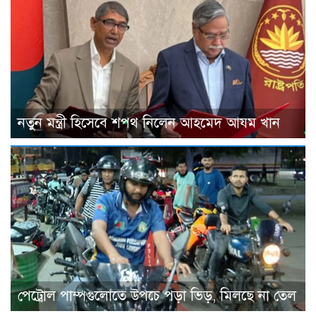
নতুন মন্ত্রী হিসেবে শপথ নিলেন আহমেদ আযম খান
পেট্রোল পাম্পগুলোতে উপচে পড়া ভিড়, মিলছে না তেল