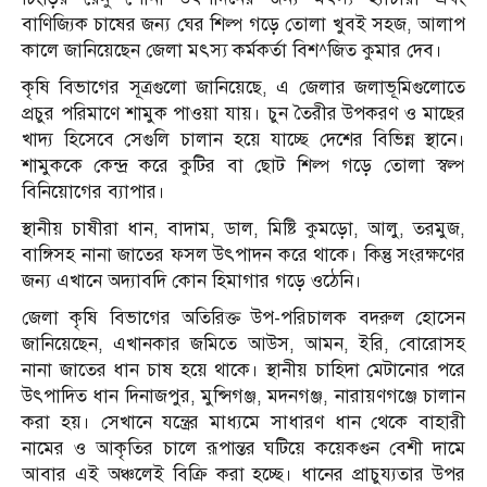
বাণিজ্যিক চাষের জন্য ঘের শিল্প গড়ে তোলা খুবই সহজ, আলাপ
কালে জানিয়েছেন জেলা মৎস্য কর্মকর্তা বিশ^জিত কুমার দেব।
কৃষি বিভাগের সূত্রগুলো জানিয়েছে, এ জেলার জলাভূমিগুলোতে
প্রচুর পরিমাণে শামুক পাওয়া যায়। চুন তৈরীর উপকরণ ও মাছের
খাদ্য হিসেবে সেগুলি চালান হয়ে যাচ্ছে দেশের বিভিন্ন স্থানে।
শামুককে কেন্দ্র করে কুটির বা ছোট শিল্প গড়ে তোলা স্বল্প
বিনিয়োগের ব্যাপার।
স্থানীয় চাষীরা ধান, বাদাম, ডাল, মিষ্টি কুমড়ো, আলু, তরমুজ,
বাঙ্গিসহ নানা জাতের ফসল উৎপাদন করে থাকে। কিন্তু সংরক্ষণের
জন্য এখানে অদ্যাবদি কোন হিমাগার গড়ে ওঠেনি।
জেলা কৃষি বিভাগের অতিরিক্ত উপ-পরিচালক বদরুল হোসেন
জানিয়েছেন, এখানকার জমিতে আউস, আমন, ইরি, বোরোসহ
নানা জাতের ধান চাষ হয়ে থাকে। স্থানীয় চাহিদা মেটানোর পরে
উৎপাদিত ধান দিনাজপুর, মুন্সিগঞ্জ, মদনগঞ্জ, নারায়ণগঞ্জে চালান
করা হয়। সেখানে যন্ত্রের মাধ্যমে সাধারণ ধান থেকে বাহারী
নামের ও আকৃতির চালে রূপান্তর ঘটিয়ে কয়েকগুন বেশী দামে
আবার এই অঞ্চলেই বিক্রি করা হচ্ছে। ধানের প্রাচুয্যতার উপর