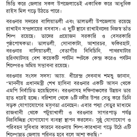
ভিত্তি করে জেলার সকল উপজেলাতেই একাধিক করে আধুনিক
রাইস মিল গড়ে উঠতে পারে।
বরগুনার সদরের বালিয়াতলী এবং তালতলী উপজেলায় রয়েছে
রাখাইন সম্প্রদায়ের বসবাস। এ দুুটি স্থানে রাখাইনদের নিজস্ব তাঁত
শিল্প রয়েছে। তাদের প্রয়োজন সরকারি ও বেসরকারি
পৃষ্ঠপোষকতা। তালতলী, সোনাকাটা, আশারচর, ফকিরহাট,
বরগুনার বালিয়াতলী, বেতাগীর বিবিচিনি, পাথরঘাটার
হরিণঘাটসহ বেশ কয়েকটি পর্যটন ষ্পটকে কেন্দ্র করেও পর্যটন
শিল্পেরও অমিয় সম্ভাবনা রয়েছে।
বরগুনার সংসদ সদস্য অ্যাড. ধীরেন্দ্র দেবনাথ শমভু জানান,
“মাননীয় প্রধানমন্ত্রী শেখ হাসিনা বরগুনার একটি আসন থেকে
এমপি নির্বাচিত হয়েছিলেন। বরগুনাসহ দক্ষিণাঞ্চলের উন্নয়ন তার
হাত ধরেই হচ্ছে। বরিশাল থেকে ৬টি নদীর উপর সেতু করে তিনি
সড়ক যোগাযোগের মসৃণতা এনেছেন। এবার পদ্মা সেতুর মাধ্যমে
রাজধানী থেকে পটুয়াখালী ও বরগুনার সাগরপাড় পর্যন্ত
নিরবিচ্ছিন্ন যোগাযোগ ব্যবস্থা স্থাপন করলেন। সুষ্ঠু যোগাযোগ ও
পরিবহন সুবিধার কারনে বরগুনায় শিল্প-কারখানা গড়ে উঠে এটি
শিল্পোন্নত জেলায় পরিনত হবে বলে আশা করছি।”