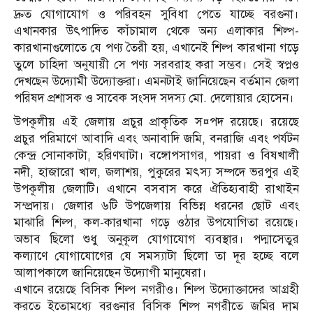
দ্রুত যোগাযোগ ও পরিবহন সুবিধা পেতে যাচ্ছে বরগুনা।
এখানকার উৎপাদিত কাঁচামাল থেকে অন্য এলাকার শিল্প-
কারখানাগুলোতে যে পণ্য তৈরী হয়, এখানেই শিল্প কারখানা গড়ে
তুলে চাহিদা অনুযায়ী সে পণ্য সরবরাহ করা সম্ভব। সেই স্বপ্নও
দেখছেন উদ্যোমী উদ্যোক্তরা। এমনটাই জানিয়েছেন বর্তমান জেলা
পরিষদ প্রশাসক ও সাবেক সংসদ সদস্য মো. দেলোয়ার হোসেন।
উপকূলীয় এই জেলায় প্রচুর প্রাকৃতিক স¤পদ রয়েছে। রয়েছে
প্রচুর পরিমাণে আবাদি এবং অনাবাদি জমি, বনরাজি এবং পর্যটন
কেন্দ্র সোনাকাটা, হরিণঘাটা। বঙ্গোপসাগর, পায়রা ও বিষখালী
নদী, হাজারো খাল, জলাশয়, পুকুরের মৎস্য সম্পদে ভরপুর এই
উপকূলীয় জেলাটি। এখানে বসবাস করে ঐতিহ্যবাহী রাখাইন
সম্প্রদায়। জেলার ৬টি উপজেলায় বিভিন্ন ধরনের ছোট এবং
মাঝারি শিল্প, কল-কারখানা গড়ে ওঠার উপযোগিতা রয়েছে।
অভাব ছিলো শুধু অনুকূল যোগাযোগ ব্যবস্থার। পদ্মাসেতুর
কল্যাণে যোগাযোগের যে সমস্যাটা ছিলো তা দূর হচ্ছে বলে
আলাপকালে জানিয়েছেন উদ্যোগী মানুষেরা।
এখানে রয়েছে বিসিক শিল্প নগরীও। শিল্প উদ্যোক্তাদের আগ্রহী
করতে ইতোমধ্যে বরগুনার বিসিক শিল্প নগরীতে জমির দাম