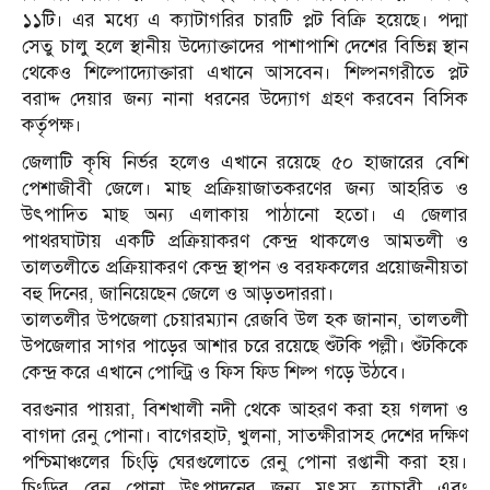
১১টি। এর মধ্যে এ ক্যাটাগরির চারটি প্লট বিক্রি হয়েছে। পদ্মা
সেতু চালু হলে স্থানীয় উদ্যোক্তাদের পাশাপাশি দেশের বিভিন্ন স্থান
থেকেও শিল্পোদ্যোক্তারা এখানে আসবেন। শিল্পনগরীতে প্লট
বরাদ্দ দেয়ার জন্য নানা ধরনের উদ্যোগ গ্রহণ করবেন বিসিক
কর্তৃপক্ষ।
জেলাটি কৃষি নির্ভর হলেও এখানে রয়েছে ৫০ হাজারের বেশি
পেশাজীবী জেলে। মাছ প্রক্রিয়াজাতকরণের জন্য আহরিত ও
উৎপাদিত মাছ অন্য এলাকায় পাঠানো হতো। এ জেলার
পাথরঘাটায় একটি প্রক্রিয়াকরণ কেন্দ্র থাকলেও আমতলী ও
তালতলীতে প্রক্রিয়াকরণ কেন্দ্র স্থাপন ও বরফকলের প্রয়োজনীয়তা
বহু দিনের, জানিয়েছেন জেলে ও আড়তদাররা।
তালতলীর উপজেলা চেয়ারম্যান রেজবি উল হক জানান, তালতলী
উপজেলার সাগর পাড়ের আশার চরে রয়েছে শুঁটকি পল্লী। শুঁটকিকে
কেন্দ্র করে এখানে পোল্ট্রি ও ফিস ফিড শিল্প গড়ে উঠবে।
বরগুনার পায়রা, বিশখালী নদী থেকে আহরণ করা হয় গলদা ও
বাগদা রেনু পোনা। বাগেরহাট, খুলনা, সাতক্ষীরাসহ দেশের দক্ষিণ
পশ্চিমাঞ্চলের চিংড়ি ঘেরগুলোতে রেনু পোনা রপ্তানী করা হয়।
চিংড়ির রেনু পোনা উৎপাদনের জন্য মৎস্য হ্যাচারী এবং