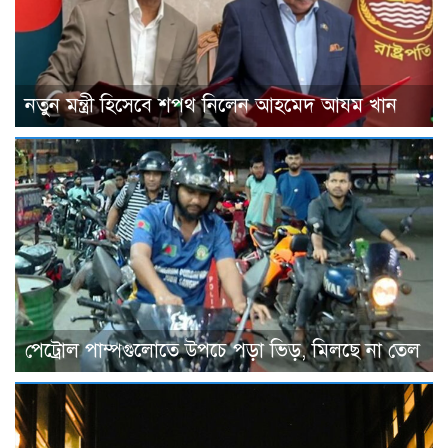
নতুন মন্ত্রী হিসেবে শপথ নিলেন আহমেদ আযম খান
পেট্রোল পাম্পগুলোতে উপচে পড়া ভিড়, মিলছে না তেল