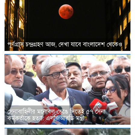
পূর্ণগ্রাস চন্দ্রগ্রহণ আজ, দেখা যাবে বাংলাদেশ থেকেও
সেনাবাহিনীর মনোবল ভেঙে দিতেই ৫৭ সেনা
কর্মকর্তাকে হত্যা: এলজিআরডি মন্ত্রী