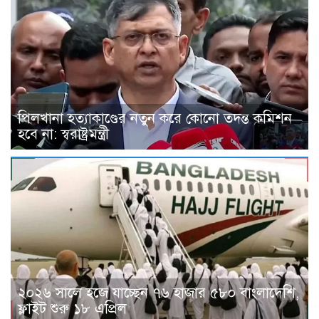
পিলখানা হত্যাকাণ্ডের নতুন করে কোনো তদন্ত কমিশন
হবে না: স্বরাষ্ট্রমন্ত্রী
২০২৬ সালে হজে যাচ্ছেন ৭৬ হাজার ৫৮০ বাংলাদেশি,
ফ্লাইট শুরু ১৮ এপ্রিল