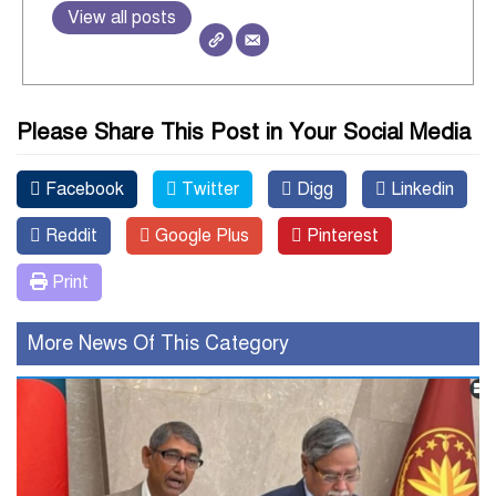
View all posts
Please Share This Post in Your Social Media
Facebook
Twitter
Digg
Linkedin
Reddit
Google Plus
Pinterest
Print
More News Of This Category