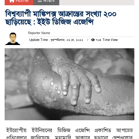
Home
জাতীয়
বিশ্বব্যাপী মাঙ্কিপক্স আক্রান্তের সংখ্যা ২০০
ছাড়িয়েছে : ইইউ ডিজিজ এজেন্সি
Reporter Name
Update Time : বৃহস্পতিবার, ২৬ মে, ২০২২
৭০৪ Time View
ইউরোপীয় ইউনিয়নের ডিজিজ এজেন্সি প্রকাশিত আপডেড
প্রতিবেদনে জানিয়েছে, মহামারি আকারে ছড়ানো দেশগুলোর