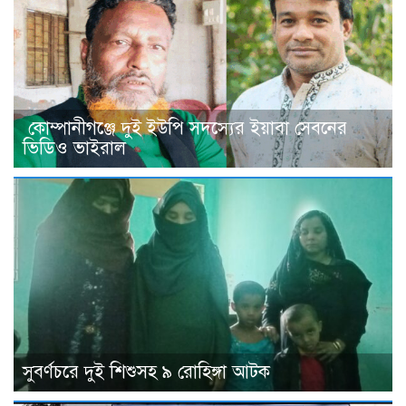
কোম্পানীগঞ্জে দুই ইউপি সদস্যের ইয়াবা সেবনের
ভিডিও ভাইরাল
সুবর্ণচরে দুই শিশুসহ ৯ রোহিঙ্গা আটক