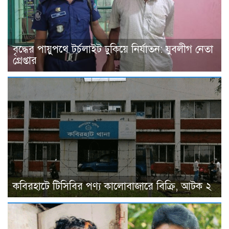
বৃদ্ধের পায়ুপথে টর্চলাইট ঢুকিয়ে নির্যাতন: যুবলীগ নেতা
গ্রেপ্তার
কবিরহাটে টিসিবির পণ্য কালোবাজারে বিক্রি, আটক ২