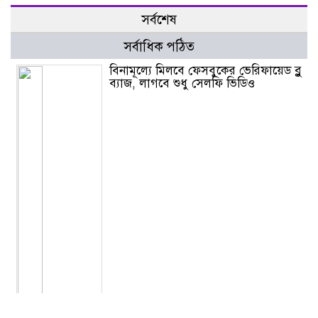
সর্বশেষ
সর্বাধিক পঠিত
বিনামূল্যে মিলবে ফেসবুকের ভেরিফায়েড ব্লু
ব্যাজ, লাগবে শুধু সেলফি ভিডিও