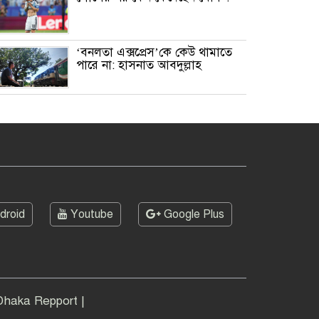
‘বনলতা এক্সপ্রেস’কে কেউ থামাতে
পারে না: হাসনাত আবদুল্লাহ
মাত্র ২৯ কার্যদিবসে ৯ বছরের
শিশুকে ধর্ষণ মামলার রায়, যুবকের
মৃত্যুদণ্ড
সরাইলে চিপসের লোভ দেখিয়ে ৯
বছরের শিশুকে ধর্ষণের অভিযোগ,
অভিযুক্ত পলাতক
droid
Youtube
Google Plus
দক্ষিণ এশিয়ায় দক্ষতাসম্পন্ন শিক্ষক
হারে সবার পেছনে বাংলাদেশ
জমির ভাগ কম পাওয়ায় বাবার
কবর ভাঙচুর করলেন ছেলে,
| Dhaka Repport |
নেটদুনিয়ায় নিন্দার ঝড়