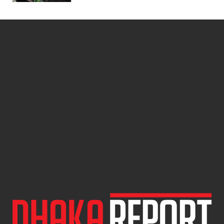
মাত্র ২৯ কার্যদিবসে ৯ বছরের শিশুকে ধর্ষণ
মামলার রায়, যুবকের মৃত্যুদণ্ড
সরাইলে চিপসের লোভ দেখিয়ে ৯ বছরের
শিশুকে ধর্ষণের অভিযোগ, অভিযুক্ত
পলাতক
দক্ষিণ এশিয়ায় দক্ষতাসম্পন্ন শিক্ষক হারে
সবার পেছনে বাংলাদেশ
জমির ভাগ কম পাওয়ায় বাবার কবর
ভাঙচুর করলেন ছেলে, নেটদুনিয়ায় নিন্দার
ঝড়
নতুন মন্ত্রী হিসেবে শপথ নিলেন আহমেদ
আযম খান