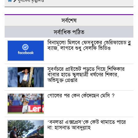
যুবকের মৃত্যুদণ্ড
সর্বশেষ
সর্বাধিক পঠিত
বিনামূল্যে মিলবে ফেসবুকের ভেরিফায়েড ব্লু
ব্যাজ, লাগবে শুধু সেলফি ভিডিও
সুবর্ণচরে প্রাইভেট পড়তে গিয়ে শিক্ষিকার
বাবার হাতে স্কুলছাত্রী ধর্ষণের শিকার,
অভিযুক্ত গ্রেপ্তার
গোলের পর কেন কেঁদেছেন মেসি ?
‘বনলতা এক্সপ্রেস’কে কেউ থামাতে পারে
না: হাসনাত আবদুল্লাহ