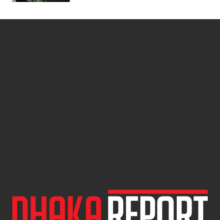
মাত্র ২৯ কার্যদিবসে ৯ বছরের শিশুকে ধর্ষণ
মামলার রায়, যুবকের মৃত্যুদণ্ড
সরাইলে চিপসের লোভ দেখিয়ে ৯ বছরের
শিশুকে ধর্ষণের অভিযোগ, অভিযুক্ত
পলাতক
দক্ষিণ এশিয়ায় দক্ষতাসম্পন্ন শিক্ষক হারে
সবার পেছনে বাংলাদেশ
জমির ভাগ কম পাওয়ায় বাবার কবর
ভাঙচুর করলেন ছেলে, নেটদুনিয়ায় নিন্দার
ঝড়
নতুন মন্ত্রী হিসেবে শপথ নিলেন আহমেদ
আযম খান