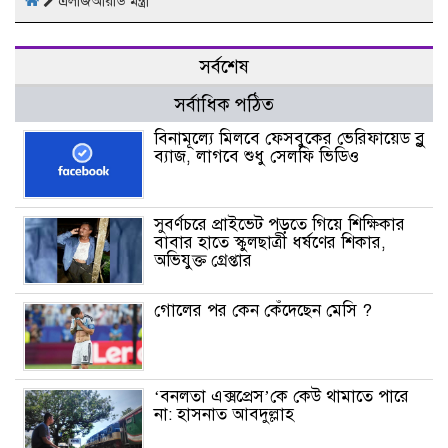
এলজিআরডি মন্ত্রী
সর্বশেষ
সর্বাধিক পঠিত
বিনামূল্যে মিলবে ফেসবুকের ভেরিফায়েড ব্লু
ব্যাজ, লাগবে শুধু সেলফি ভিডিও
সুবর্ণচরে প্রাইভেট পড়তে গিয়ে শিক্ষিকার
বাবার হাতে স্কুলছাত্রী ধর্ষণের শিকার,
অভিযুক্ত গ্রেপ্তার
গোলের পর কেন কেঁদেছেন মেসি ?
‘বনলতা এক্সপ্রেস’কে কেউ থামাতে পারে
না: হাসনাত আবদুল্লাহ