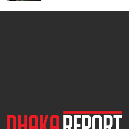
মাত্র ২৯ কার্যদিবসে ৯ বছরের শিশুকে ধর্ষণ
মামলার রায়, যুবকের মৃত্যুদণ্ড
সরাইলে চিপসের লোভ দেখিয়ে ৯ বছরের
শিশুকে ধর্ষণের অভিযোগ, অভিযুক্ত
পলাতক
দক্ষিণ এশিয়ায় দক্ষতাসম্পন্ন শিক্ষক হারে
সবার পেছনে বাংলাদেশ
জমির ভাগ কম পাওয়ায় বাবার কবর
ভাঙচুর করলেন ছেলে, নেটদুনিয়ায় নিন্দার
ঝড়
নতুন মন্ত্রী হিসেবে শপথ নিলেন আহমেদ
আযম খান