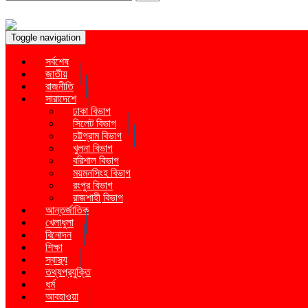
Toggle navigation
সর্বশেষ
জাতীয়
রাজনীতি
সারাদেশে
ঢাকা বিভাগ
সিলেট বিভাগ
চট্টগ্রাম বিভাগ
খুলনা বিভাগ
বরিশাল বিভাগ
ময়মনসিংহ বিভাগ
রংপুর বিভাগ
রাজশাহী বিভাগ
আন্তর্জাতিক
খেলাধুলা
বিনোদন
শিক্ষা
স্বাস্থ্য
তথ্যপ্রযুক্তি
ধর্ম
আবহাওয়া