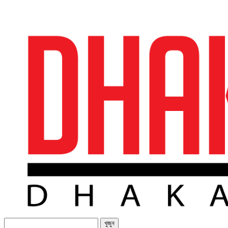
খুজুন