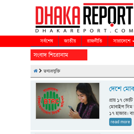
সর্বশেষ
জাতীয়
রাজনীতি
সারাদেশে
সংবাদ শিরোনাম
তথ্যপ্রযুক্তি
দেশে মোব
প্রায় ১৭ কোট
মোবাইল সিম র
১৭ হাজার। বাং
read more