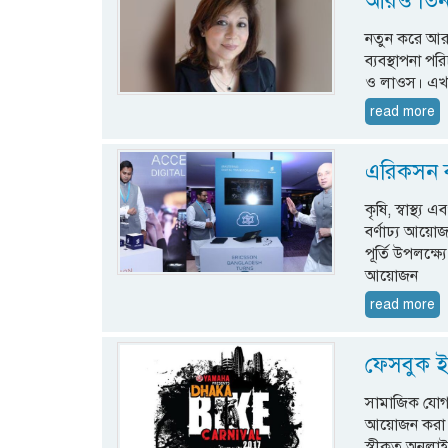
আরও তিন 
নতুন করে আরও
ব্যবস্থাপনা 
ও লাওস। এখন 
read more
এরিকসন ব
কৃষি, স্বাস্থ
বর্ণাঢ্য আয়
পূর্তি উপলক্ষ
আয়োজন
read more
ফেসবুক ইভ
সামাজিক যোগ
আয়োজন করা হয়
স্বীকৃত অনলাই