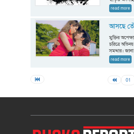
read more
আসছে তৌস
মুক্তির অপেক্ষ
চরিত্রে অভিনয়
সমদ্দার। জানা
read more
01