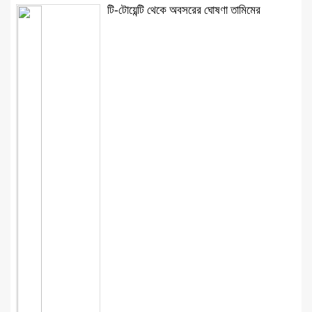
টি-টোয়েন্টি থেকে অবসরের ঘোষণা তামিমের