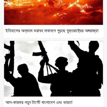
ইতিহাসের অন্যতম ভয়াবহ দাবানলে পুড়ছে যুক্তরাষ্ট্রের অঙ্গরাজ্য!
আল-কায়দার নতুন টার্গেট বাংলাদেশ এবং ভারত!