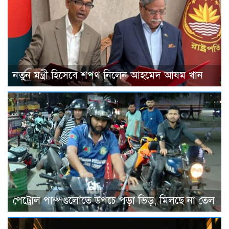
নতুন মন্ত্রী হিসেবে শপথ নিলেন আহমেদ আযম খান
পেট্রোল পাম্পগুলোতে উপচে পড়া ভিড়, মিলছে না তেল