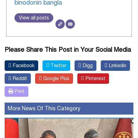
binodonin bangla
View all posts
Please Share This Post in Your Social Media
Facebook
Twitter
Digg
Linkedin
Reddit
Google Plus
Pinterest
Print
More News Of This Category