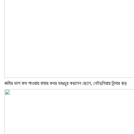
জমির ভাগ কম পাওয়ায় বাবার কবর ভাঙচুর করলেন ছেলে, নেটদুনিয়ায় নিন্দার ঝড়