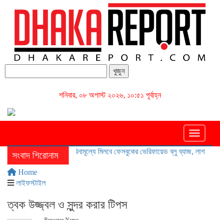
খুজুন
শনিবার, ০৮ অগাস্ট ২০২৬, ১০:৫১ পূর্বাহ্ন
Toggle 
বিনামূল্যে মিলবে ফেসবুকের ভেরিফায়েড ব্লু ব্যাজ, লাগবে শুধু সেলফ
সংবাদ শিরোনাম
Home
লাইফস্টাইল
ত্বক উজ্জ্বল ও সুন্দর করার টিপস
Reporter Name